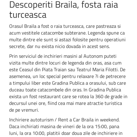
Descoperiti Braila, fosta raia
turceasca
Orasul Braila a fost o raia turceasca, care pastreaza si
acum vestitele catacombe subterane. Legenda spune ca
multe dintre ele sunt si astazi folosite pentru operatiuni
secrete, dar nu exista nicio dovada in acest sens.
Prin serviciul de inchirieri masini al Autonom puteti
vizita multe dintre locuri de legenda din oras, asa cum
este Ceasul din Piata Traian sau Teatrul Maria Filotti. De
asemenea, un loc special pentru relaxare ?i de petrecere
a timpului liber este Gradina Publica a orasului, sub care
duceau toate catacombele din oras. In Gradina Publica
exista un fost restaurant care se rotea la 360 de grade in
decursul unei ore, fiind cea mai mare atractie turistica
de pe vremuri.
Inchiriere autoturism / Rent a Car Braila in weekend.
Daca inchiriati masina de vineri de la ora 15:00, pana
luni, la ora 10:00, platitii doar doua zile de inchiriere in