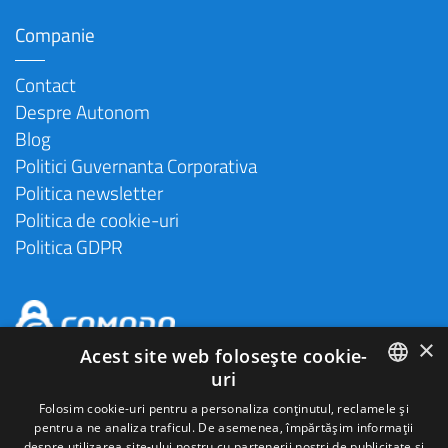
Companie
Contact
Despre Autonom
Blog
Politici Guvernanta Corporativa
Politica newsletter
Politica de cookie-uri
Politica GDPR
×
Acest site web folosește cookie-
uri
ROMANIAN
Folosim cookie-uri pentru a personaliza conținutul, reclamele și
pentru a ne analiza traficul. De asemenea, împărtășim informații
ENGLISH
despre utilizarea site-ului nostru cu partenerii noștri de publicitate și