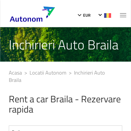
EUR
Togg
navi
Inchirieri Auto Braila
Acasa
>
Locatii Autonom
> Inchirieri Auto
Braila
Rent a car Braila - Rezervare
rapida