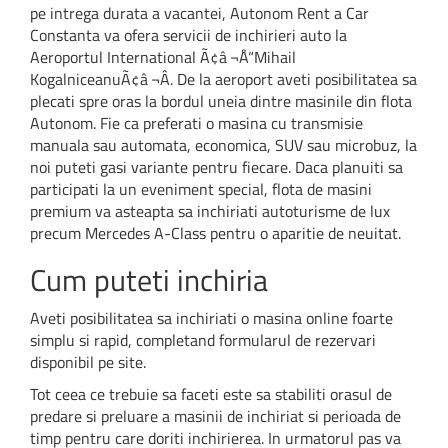
pe intrega durata a vacantei, Autonom Rent a Car
Constanta va ofera servicii de inchirieri auto la
Aeroportul International Ã¢â‚¬Å“Mihail
KogalniceanuÃ¢â‚¬Â. De la aeroport aveti posibilitatea sa
plecati spre oras la bordul uneia dintre masinile din flota
Autonom. Fie ca preferati o masina cu transmisie
manuala sau automata, economica, SUV sau microbuz, la
noi puteti gasi variante pentru fiecare. Daca planuiti sa
participati la un eveniment special, flota de masini
premium va asteapta sa inchiriati autoturisme de lux
precum Mercedes A-Class pentru o aparitie de neuitat.
Cum puteti inchiria
Aveti posibilitatea sa inchiriati o masina online foarte
simplu si rapid, completand formularul de rezervari
disponibil pe site.
Tot ceea ce trebuie sa faceti este sa stabiliti orasul de
predare si preluare a masinii de inchiriat si perioada de
timp pentru care doriti inchirierea. In urmatorul pas va