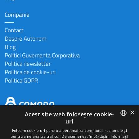
Companie
Contact
Despre Autonom
Blog
Politici Guvernanta Corporativa
Politica newsletter
Politica de cookie-uri
Politica GDPR
×
Acest site web folosește cookie-
uri
ROMANIAN
Folosim cookie-uri pentru a personaliza conținutul, reclamele și
pentru a ne analiza traficul. De asemenea, împărtășim informații