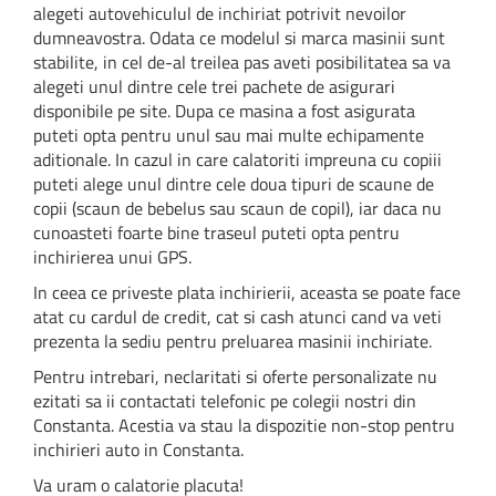
alegeti autovehiculul de inchiriat potrivit nevoilor
dumneavostra. Odata ce modelul si marca masinii sunt
stabilite, in cel de-al treilea pas aveti posibilitatea sa va
alegeti unul dintre cele trei pachete de asigurari
disponibile pe site. Dupa ce masina a fost asigurata
puteti opta pentru unul sau mai multe echipamente
aditionale. In cazul in care calatoriti impreuna cu copiii
puteti alege unul dintre cele doua tipuri de scaune de
copii (scaun de bebelus sau scaun de copil), iar daca nu
cunoasteti foarte bine traseul puteti opta pentru
inchirierea unui GPS.
In ceea ce priveste plata inchirierii, aceasta se poate face
atat cu cardul de credit, cat si cash atunci cand va veti
prezenta la sediu pentru preluarea masinii inchiriate.
Pentru intrebari, neclaritati si oferte personalizate nu
ezitati sa ii contactati telefonic pe colegii nostri din
Constanta. Acestia va stau la dispozitie non-stop pentru
inchirieri auto in Constanta.
Va uram o calatorie placuta!