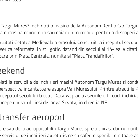
n Targu Mures? Inchiriati o masina de la Autonom Rent a Car Targu 
hiria o masina economica sau chiar un microbuz, pentru a descoperi at
zitati Cetatea Medievala a orasului. Construit la inceputul secolulu
serica reformata, in stil gotic, datand din secolul al 14-lea. Vizita
mbare prin Piata Centrala, numita si "Piata Trandafirilor".
weekend
elati la serviciile de inchirieri masini Autonom Targu Mures si cond
perspectiva incantatoare asupra Vaii Muresului. Printre atractiile
inceputul secolului trecut. Daca va plac traseurile off-road, inchiri
cepe din satul Iliesi de langa Sovata, in directia NE.
 transfer aeroport
atre sau de la aeroportul din Targu Mures spre alt oras, dar nu do
serviciul de inchirieri autoturisme cu sofer, disponibil din toate 