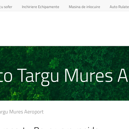
cu sofer
Inchiriere Echipamente
Masina de inlocuire
Auto Rulate
uto Targu Mures 
Targu Mures Aeroport