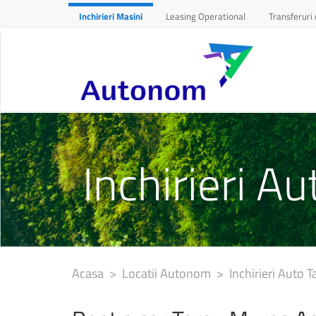
Inchirieri Masini
Leasing Operational
Transferuri 
Inchirieri A
Acasa
>
Locatii Autonom
> Inchirieri Auto 