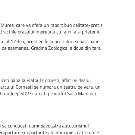
Mures, care va ofera un raport bun calitate-pret si
ractiile orasului impreuna cu familia si prietenii.
i al 17-lea, acest edificiu are ziduri si bastioane
ti, de asemenea, Gradina Zoologica, a doua din tara
uceti pana la Platoul Cornesti, aflat pe dealul
 Parcului Cornesti se numara un teatru de vara, un
ati un Jeep SUV si urcati pe varful Saca Mare din
riti sa conduceti dumneavoastra autoturismul
aeroporturile importante ale Romaniei, catre orice