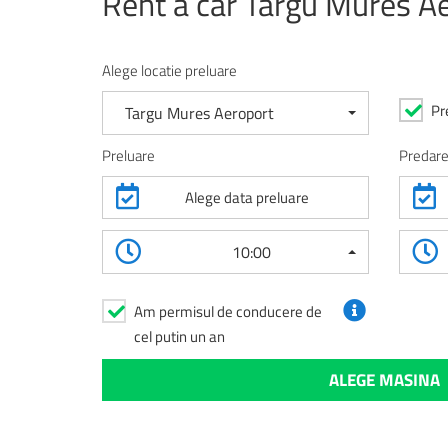
Rent a car Targu Mures Ae
Alege locatie preluare
Pr
Targu Mures Aeroport
Preluare
Predar
Alege data preluare
10:00
Am permisul de conducere de
cel putin un an