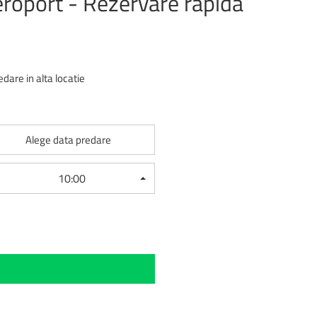
roport - Rezervare rapida
edare in alta locatie
e
Alege data predare
10:00