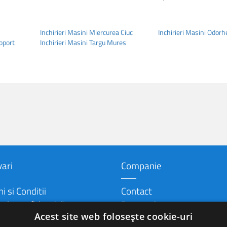
Inchirieri Masini Miercurea Ciuc
Inchirieri Masini Odorh
roport
Inchirieri Masini Targu Mures
ari
Companie
 si Conditii
Contact
a de confidențialitate
Despre Autonom
Acest site web folosește cookie-uri
a de livrare si anulare
Blog