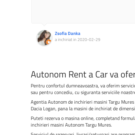
Zsofia Danka
a inchiriat in 2020-02-29
Autonom Rent a Car va ofera
Pentru confortul dumneavoastra, va oferim serviciul
sau pentru concediu, cu siguranta serviciile noastre
Agentia Autonom de inchirieri masini Targu Mures 
Dacia Logan, pana la masini de inchiriat de dimens
Puteti rezerva o masina online, completand formularu
inchirieri masini Autonom Targu Mures.
Serviciul de rezervari, livrari/returnari are progra