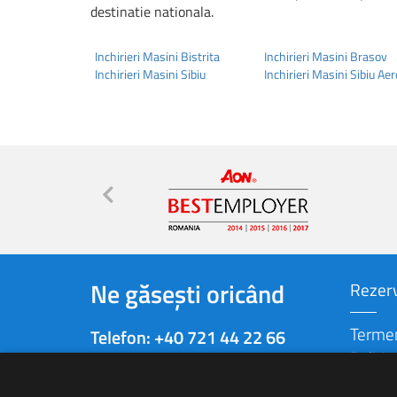
destinatie nationala.
Inchirieri Masini Bistrita
Inchirieri Masini Brasov
Inchirieri Masini Sibiu
Inchirieri Masini Sibiu Ae
Ne găsești oricând
Rezerv
Termeni
Telefon:
+40 721 44 22 66
Politic
Email
Politic
rezervari@autonom.com