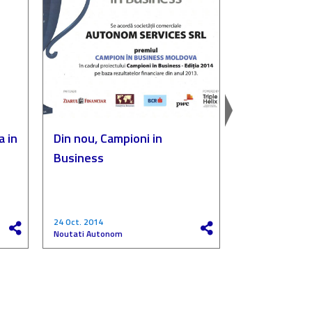
a in
Din nou, Campioni in
Autonom, p
Business
„Compania de
a anului”
24 Oct. 2014
27 Mai 2017
Noutati Autonom
Noutati Autono