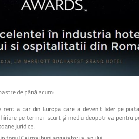
noastre de până acum:
ent a car din Europa care a devenit lider pe piata 
chiriere pe termen scurt și mediu deopotriva pentru pe
oane juridice.
n topul Cei mai buni angajatori ai anului.