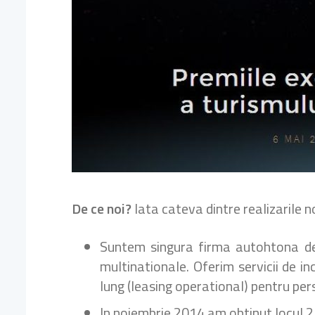
De ce noi?
Iata cateva dintre realizarile 
Suntem singura firma autohtona de r
multinationale. Oferim servicii de in
lung (leasing operational) pentru pers
In noiembrie 2014 am obtinut locul 2 i