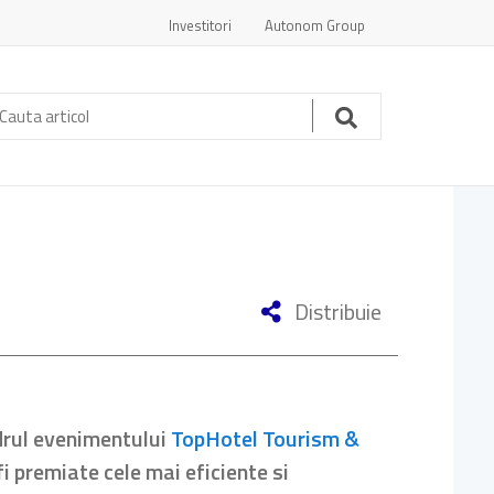
Investitori
Autonom Group
auta
ticol:
Cauta
Distribuie
adrul evenimentului
TopHotel Tourism &
 fi premiate cele mai eficiente si