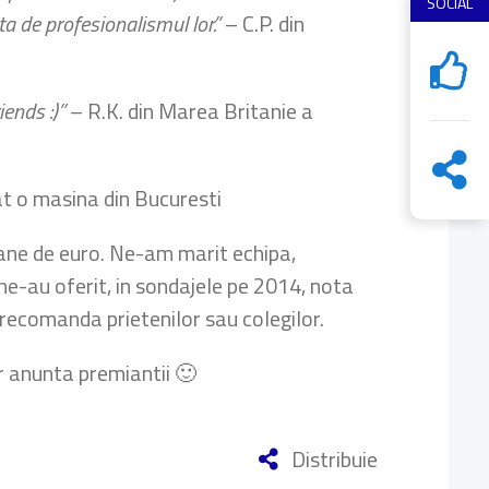
SOCIAL
 de profesionalismul lor.”
– C.P. din
iends :)”
– R.K. din Marea Britanie a
iat o masina din Bucuresti
oane de euro. Ne-am marit echipa,
ne-au oferit, in sondajele pe 2014, nota
e recomanda prietenilor sau colegilor.
r anunta premiantii 🙂
Distribuie