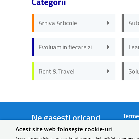
Categorii
Arhiva Articole
Aut
Evoluam in fiecare zi
Lea
Rent & Travel
Sol
Ne gasesti oricand
Terme
Acest site web folosește cookie-uri
Telefon:
+40 721 44 22 66
Termen
Acest site web folosește cookie-uri pentru a îmbunătăți experiența uti