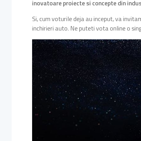
inovatoare proiecte si concepte din indust
Si, cum voturile deja au inceput, va invitam
inchirieri auto. Ne puteti vota online o si