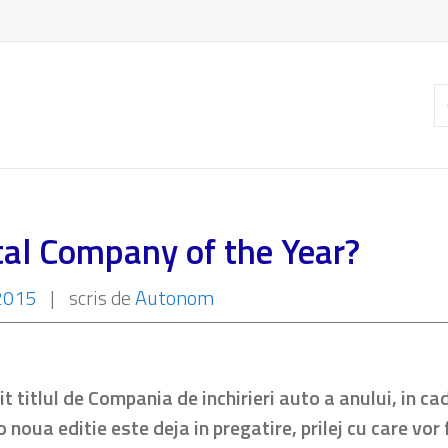
C
ar
tal Company of the Year?
 2015
|
scris de
Autonom
it titlul de Compania de inchirieri auto a anului, in c
 o noua editie este deja in pregatire, prilej cu care vor