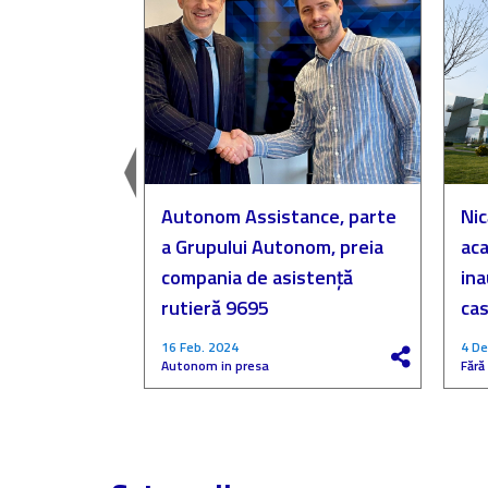
easingul
Autonom Assistance, parte
Nic
a Grupului Autonom, preia
aca
compania de asistență
in
rutieră 9695
cas
16 Feb. 2024
4 De
Autonom in presa
Fără