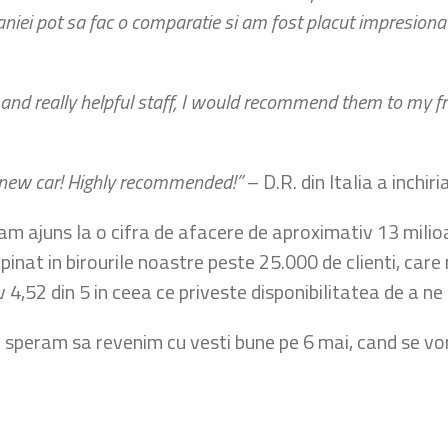
iei pot sa fac o comparatie si am fost placut impresionata
y and really helpful staff, I would recommend them to my fr
d new car! Highly recommended!”
– D.R. din Italia a inchir
am ajuns la o cifra de afacere de aproximativ 13 mili
nat in birourile noastre peste 25.000 de clienti, care 
iv 4,52 din 5 in ceea ce priveste disponibilitatea de a n
 speram sa revenim cu vesti bune pe 6 mai, cand se vo