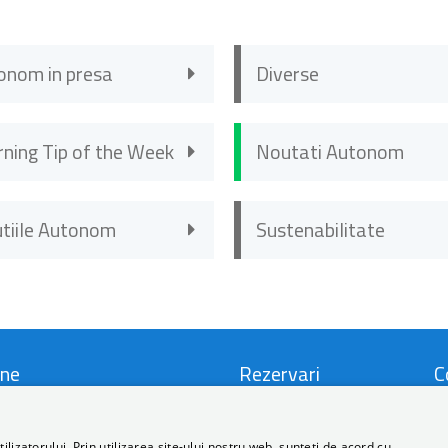
onom in presa
Diverse
rning Tip of the Week
Noutati Autonom
utiile Autonom
Sustenabilitate
ne
Rezervari
C
i si Conditii
Locatii
C
lizatorului. Prin utilizarea site-ului nostru web, sunteți de acord cu