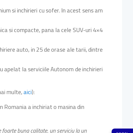
um si inchirieri cu sofer. In acest sens am
mica si compacte, pana la cele SUV-uri 4×4
iere auto, in 25 de orase ale tarii, dintre
au apelat la serviciile Autonom de inchirieri
mai multe,
aici
):
in Romania a inchiriat o masina din
foarte buna calitate, un serviciu la un