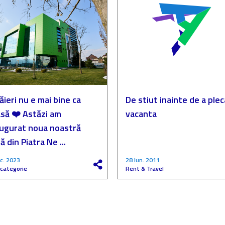
ăieri nu e mai bine ca
De stiut inainte de a plec
să ❤️ Astăzi am
vacanta
augurat noua noastră
ă din Piatra Ne ...
c. 2023
28 Iun. 2011
 categorie
Rent & Travel