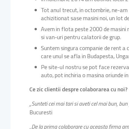
Tot anul trecut, in octombrie, ne-am 
achizitionat sase masini noi, un lot 
Avem in flota peste 2000 de masini n
si van-uri pentru calatorii de grup.
Suntem singura companie de rent a car
care unul se afla in Budapesta, Unga
Pe site-ul nostru se pot face rezervari
auto, pot inchiria o masina oriunde in
Ce zic clientii despre colaborarea cu noi?
„Sunteti cei mai tari si aveti cel mai bun, bu
Bucuresti
„De la prima colaborare cu aceasta firma am i