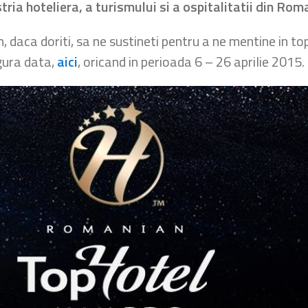
ria hoteliera, a turismului si a ospitalitatii din Rom
, daca doriti, sa ne sustineti pentru a ne mentine in top
ngura data,
aici
, oricand in perioada 6 – 26 aprilie 2015.