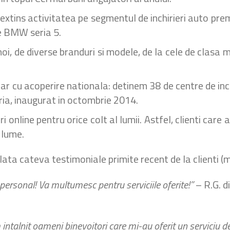
extins activitatea pe segmentul de inchirieri auto premi
de BMW seria 5.
oi, de diverse branduri si modele, de la cele de clasa 
 cu acoperire nationala: detinem 38 de centre de inchir
ria, inaugurat in octombrie 2014.
 online pentru orice colt al lumii. Astfel, clienti care 
 lume.
Iata cateva testimoniale primite recent de la clienti (
n personal! Va multumesc pentru serviciile oferite!”
– R.G. d
ntalnit oameni binevoitori care mi-au oferit un serviciu de 