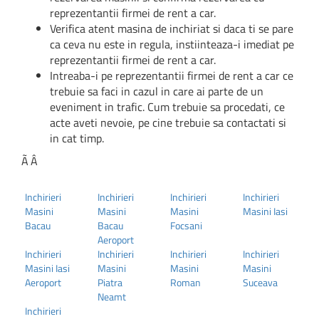
reprezentantii firmei de rent a car.
Verifica atent masina de inchiriat si daca ti se pare
ca ceva nu este in regula, instiinteaza-i imediat pe
reprezentantii firmei de rent a car.
Intreaba-i pe reprezentantii firmei de rent a car ce
trebuie sa faci in cazul in care ai parte de un
eveniment in trafic. Cum trebuie sa procedati, ce
acte aveti nevoie, pe cine trebuie sa contactati si
in cat timp.
Ã‚Â
Inchirieri
Inchirieri
Inchirieri
Inchirieri
Masini
Masini
Masini
Masini Iasi
Bacau
Bacau
Focsani
Aeroport
Inchirieri
Inchirieri
Inchirieri
Inchirieri
Masini Iasi
Masini
Masini
Masini
Aeroport
Piatra
Roman
Suceava
Neamt
Inchirieri