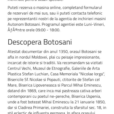
Puteti rezerva o masina online, completand formularul
de rezervari de mai sus, sau ii puteti contacta telefonic
pe reprezentantii nostri de la agentia de inchirieri masini
Autonom Botosani. Programul agentiei este Luni-Vineri,
ÃƒÂ®ntre orele 09:00 - 18:00.
Descopera Botosani
Atestat documentar din anul 1350, orasul Botosani se
afla in nordul Moldovei, plai cu peisaje impresionante,
incarcat de istorie si traditii. Va recomandam sa vizitati
Centrul Vechi, Muzeul de Etnografie, Galeriile de Arta
Plastica Stefan Luchian, Casa Memoriala "Nicolae Iorga",
Bisericile Sf. Nicolae si Popauti, ctitorite de Stefan cel
Mare, Biserica Lipoveneasca si Parcul Mihai Eminescu,
datand din 1869, care inca mai pastreaza cativa arbori
contemporani cu poetul ne-pereche, Biserica Uspenia,
unde a fost botezat Mihai Eminescu la 21 ianuarie 1850,
dar si Cladirea Primariei, construita la sfarsitul sec. 18, in
stil eclectic de influenta germana. In afara orasului,