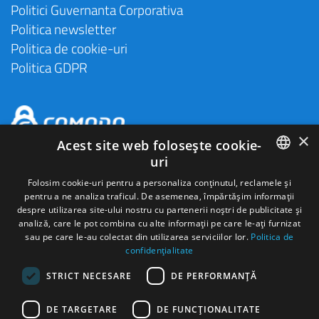
Politici Guvernanta Corporativa
Politica newsletter
Politica de cookie-uri
Politica GDPR
×
Acest site web folosește cookie-
uri
ROMANIAN
Folosim cookie-uri pentru a personaliza conținutul, reclamele și
pentru a ne analiza traficul. De asemenea, împărtășim informații
ENGLISH
despre utilizarea site-ului nostru cu partenerii noștri de publicitate și
analiză, care le pot combina cu alte informații pe care le-ați furnizat
HUNGARIAN
sau pe care le-au colectat din utilizarea serviciilor lor.
Politica de
confidențialitate
SPANISH
STRICT NECESARE
DE PERFORMANȚĂ
ITALIAN
Autonom Services S.A Cod de identificare fiscala
18433260
Nr. ord.
reg. com
J2006000280271
FRENCH
Activitate principală:
Activităţi de închiriere şi leasing cu autoturisme şi
DE TARGETARE
DE FUNCŢIONALITATE