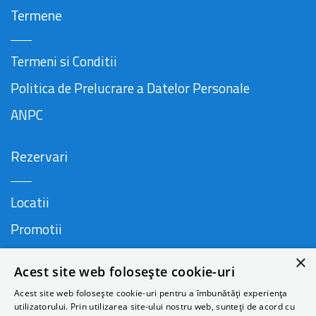
Termene
Termeni si Conditii
Politica de Prelucrare a Datelor Personale
ANPC
Rezervari
Locatii
Promotii
FAQ
×
Acest site web folosește cookie-uri
Companie
Acest site web folosește cookie-uri pentru a îmbunătăți experiența
utilizatorului. Prin utilizarea site-ului nostru web, sunteți de acord cu