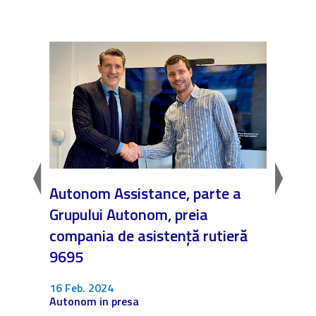
ess”
Autonom Assistance, parte a
Nicăi
Grupului Autonom, preia
❤️ As
compania de asistență rutieră
noast
9695
4 Dec.
Fără c
16 Feb. 2024
Autonom in presa