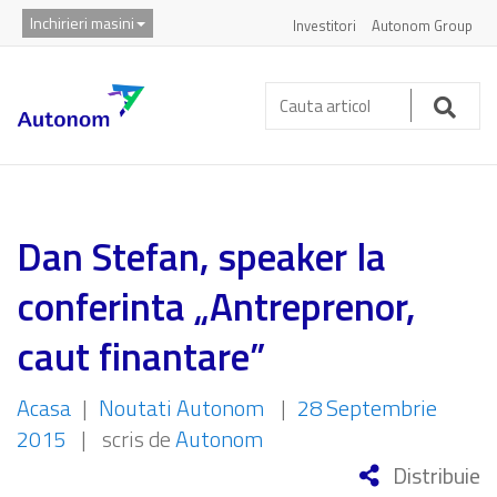
Inchirieri masini
Investitori
Autonom Group
Cauta
articol:
Caut
Dan Stefan, speaker la
conferinta „Antreprenor,
caut finantare”
Acasa
|
Noutati Autonom
|
28 Septembrie
2015
|
scris de
Autonom
Distribuie