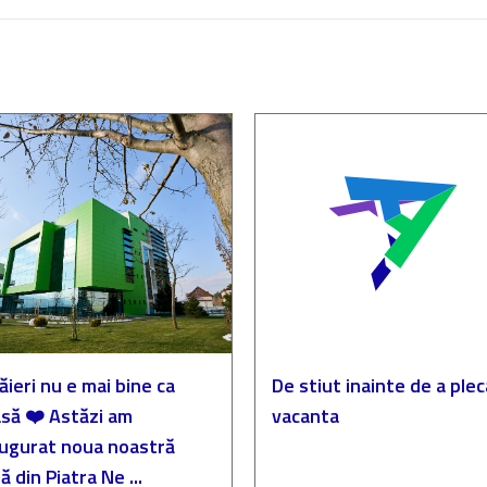
ăieri nu e mai bine ca
De stiut inainte de a plec
să ❤️ Astăzi am
vacanta
augurat noua noastră
ă din Piatra Ne ...