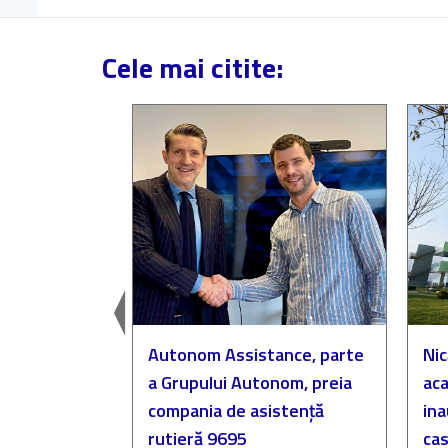
Cele mai citite:
easingul
Autonom Assistance, parte
Nic
a Grupului Autonom, preia
aca
compania de asistență
in
rutieră 9695
cas