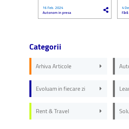
16 Feb. 2024
4 De
Autonom in presa
Fără
Categorii
Arhiva Articole
Aut
Evoluam in fiecare zi
Lea
Rent & Travel
Sol