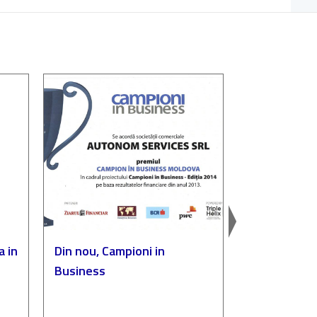
a in
Din nou, Campioni in
Autonom, p
Business
„Compania de
a anului”