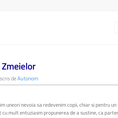
C
ar
l Zmeielor
scris de
Autonom
 uneori nevoia sa redevenim copii, chiar si pentru un s
t cu mult entuziasm propunerea de a sustine, ca parte