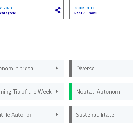
c. 2023
28 Iun. 2011
 categorie
Rent & Travel
onom in presa
Diverse
rning Tip of the Week
Noutati Autonom
utiile Autonom
Sustenabilitate