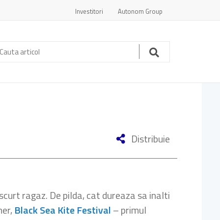
Investitori
Autonom Group
auta
ticol:
Cauta
Distribuie
curt ragaz. De pilda, cat dureaza sa inalti
ner,
Black Sea Kite Festival
– primul