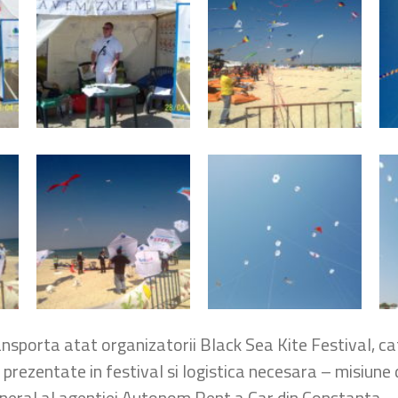
nsporta atat organizatorii Black Sea Kite Festival, cat s
 prezentate in festival si logistica necesara – misiune
neral al agentiei Autonom Rent a Car din Constanta.