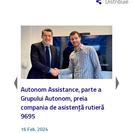
Distribuie
AL
Autonom Assistance, parte a
Nicăi
Grupului Autonom, preia
❤️ As
compania de asistență rutieră
noast
9695
4 Dec.
Fără c
16 Feb. 2024