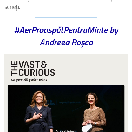
scrieți.
#AerProaspătPentruMinte by
Andreea Roșca