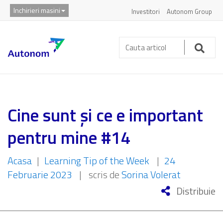
Inchirieri masini
Investitori
Autonom Group
Cauta
articol:
Caut
Cine sunt și ce e important
pentru mine #14
Acasa
|
Learning Tip of the Week
|
24
Februarie 2023
|
scris de
Sorina Volerat
Distribuie