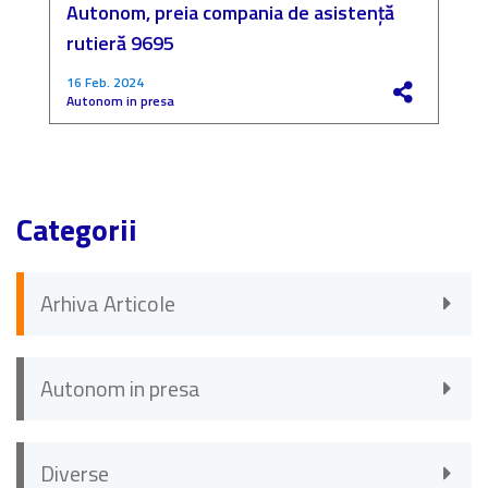
Autonom, preia compania de asistență
a
rutieră 9695
P
16 Feb. 2024
4
Autonom in presa
F
Categorii
Arhiva Articole
Autonom in presa
Diverse