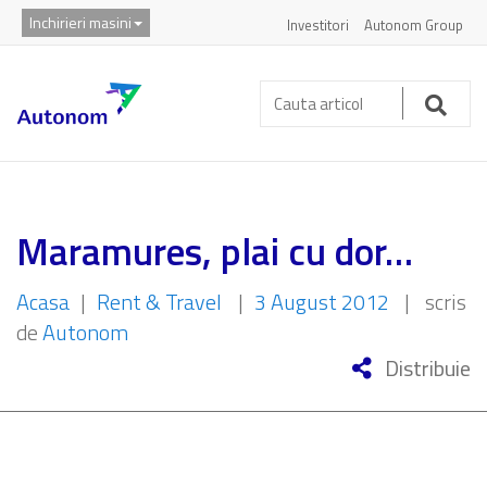
Inchirieri masini
Investitori
Autonom Group
Cauta
articol:
Caut
Maramures, plai cu dor…
Acasa
|
Rent & Travel
|
3 August 2012
|
scris
de
Autonom
Distribuie