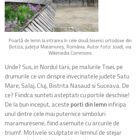
Poartă de lemn la intrarea în cele două biserici ortodoxe din
Botiza, judeţul Maramureş, România. Autor foto: Joadl, via
Wikimedia Commons
Unde? Sus, in Nordul tarii, pe malurile Tisei, pe
drumurile ce vin dinspre invecinatele judete Satu
Mare, Salaj, Cluj, Bistrita Nasaud si Suceava. De
ce? Fiindca sunteti asteptati cu portile deschise!
De la bun inceput, aceste
porti din lemn
infiripa
unul dintre cele mai puternice simboluri
maramuresene, fiind asemuite cu arcurile de
triumf. Motivele sculptate in lemnul de stejar