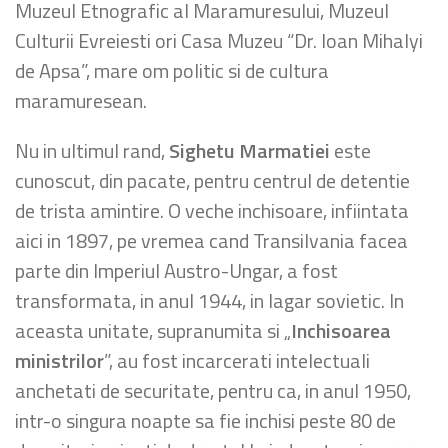
Muzeul Etnografic al Maramuresului, Muzeul
Culturii Evreiesti ori Casa Muzeu “Dr. Ioan Mihalyi
de Apsa”, mare om politic si de cultura
maramuresean.
Nu in ultimul rand,
Sighetu Marmatiei
este
cunoscut, din pacate, pentru centrul de detentie
de trista amintire. O veche inchisoare, infiintata
aici in 1897, pe vremea cand Transilvania facea
parte din Imperiul Austro-Ungar, a fost
transformata, in anul 1944, in lagar sovietic. In
aceasta unitate, supranumita si „
Inchisoarea
ministrilor
”, au fost incarcerati intelectuali
anchetati de securitate, pentru ca, in anul 1950,
intr-o singura noapte sa fie inchisi peste 80 de