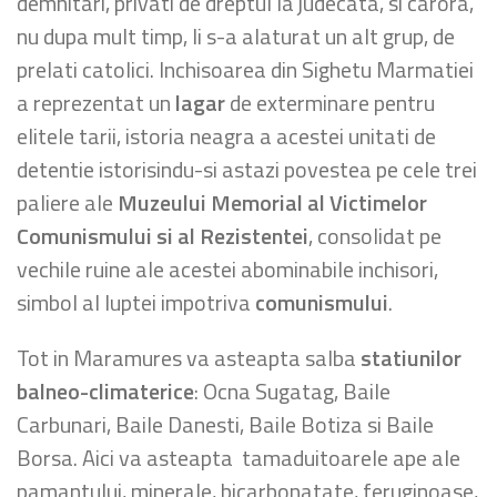
demnitari, privati de dreptul la judecata, si carora,
nu dupa mult timp, li s-a alaturat un alt grup, de
prelati catolici. Inchisoarea din Sighetu Marmatiei
a reprezentat un
lagar
de exterminare pentru
elitele tarii, istoria neagra a acestei unitati de
detentie istorisindu-si astazi povestea pe cele trei
paliere ale
Muzeului Memorial al Victimelor
Comunismului si al Rezistentei
, consolidat pe
vechile ruine ale acestei abominabile inchisori,
simbol al luptei impotriva
comunismului
.
Tot in Maramures va asteapta salba
statiunilor
balneo-climaterice
: Ocna Sugatag, Baile
Carbunari, Baile Danesti, Baile Botiza si Baile
Borsa. Aici va asteapta tamaduitoarele ape ale
pamantului, minerale, bicarbonatate, feruginoase,