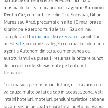
batute de oameni si istorie! Puteti inchiria o
masina
de la cea mai apropiata
agentie Autonom
Rent a Car
, cum ar fi cele din Cluj, Suceava, Bihor,
Mures sau Arad, precum si din alte 18 mari orase
si principale aeroporturi ale tarii. Sau online,
completand
formularul de rezervari
disponibil pe
acest
site
, urmand sa alegeti cea mai la indemana
agentie Autonom din tara, cu mentiunea ca
autoturismul va putea fi returnat la oricare punct
de lucru din cele 36 existente pe teritoriul
Romaniei.
Cu o masina pe masura in dotare, nici
cazarea
nu
va cauza multe batai de cap in aceasta zona. Veti
intalni hoteluri, moteluri, pensiuni turistice, cabane
si campinguri pe toata suprafata judetului, insa va