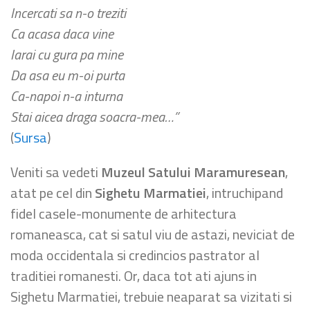
Incercati sa n-o treziti
Ca acasa daca vine
Iarai cu gura pa mine
Da asa eu m-oi purta
Ca-napoi n-a inturna
Stai aicea draga soacra-mea…”
(
Sursa
)
Veniti sa vedeti
Muzeul Satului Maramuresean
,
atat pe cel din
Sighetu Marmatiei
, intruchipand
fidel casele-monumente de arhitectura
romaneasca, cat si satul viu de astazi, neviciat de
moda occidentala si credincios pastrator al
traditiei romanesti. Or, daca tot ati ajuns in
Sighetu Marmatiei, trebuie neaparat sa vizitati si