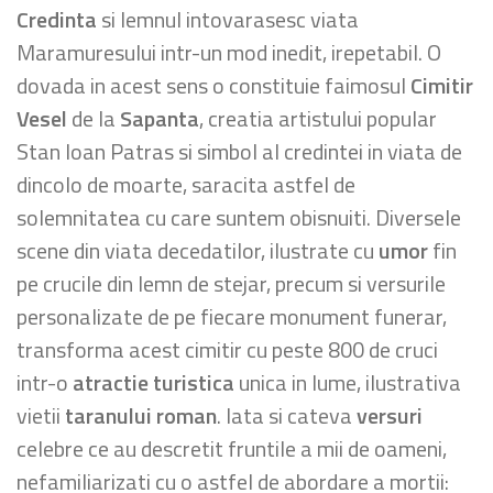
Credinta
si lemnul intovarasesc viata
Maramuresului intr-un mod inedit, irepetabil. O
dovada in acest sens o constituie faimosul
Cimitir
Vesel
de la
Sapanta
, creatia artistului popular
Stan Ioan Patras si simbol al credintei in viata de
dincolo de moarte, saracita astfel de
solemnitatea cu care suntem obisnuiti. Diversele
scene din viata decedatilor, ilustrate cu
umor
fin
pe crucile din lemn de stejar, precum si versurile
personalizate de pe fiecare monument funerar,
transforma acest cimitir cu peste 800 de cruci
intr-o
atractie
turistica
unica in lume, ilustrativa
vietii
taranului roman
. Iata si cateva
versuri
celebre ce au descretit fruntile a mii de oameni,
nefamiliarizati cu o astfel de abordare a mortii: