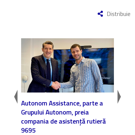
Distribuie
Autonom Assistance, parte a
Nicăi
in
Grupului Autonom, preia
❤️ As
compania de asistență rutieră
noast
9695
4 Dec.