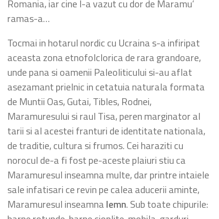
Romania, iar cine l-a vazut cu dor de Maramu’
ramas-a…
Tocmai in hotarul nordic cu Ucraina s-a infiripat
aceasta zona etnofolclorica de rara grandoare,
unde pana si oamenii Paleoliticului si-au aflat
asezamant prielnic in cetatuia naturala formata
de Muntii Oas, Gutai, Tibles, Rodnei,
Maramuresului si raul Tisa, peren marginator al
tarii si al acestei franturi de identitate nationala,
de traditie, cultura si frumos. Cei haraziti cu
norocul de-a fi fost pe-aceste plaiuri stiu ca
Maramuresul inseamna multe, dar printre intaiele
sale infatisari ce revin pe calea aducerii aminte,
Maramuresul inseamna
lemn
. Sub toate chipurile:
barne rotunde, barne cioplite, mobila, garduri,