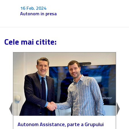
Fără c
16 Feb. 2024
Autonom in presa
Cele mai citite:
Autonom Assistance, parte a Grupului
N