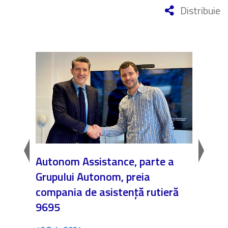
Distribuie
Autonom Assistance, parte a
Nicăi
Grupului Autonom, preia
❤️ As
compania de asistență rutieră
noast
9695
4 Dec.
Fără c