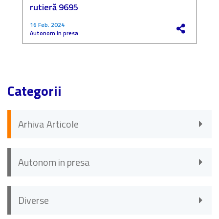
rutieră 9695
P
16 Feb. 2024
4
Autonom in presa
F
Categorii
Arhiva Articole
Autonom in presa
Diverse