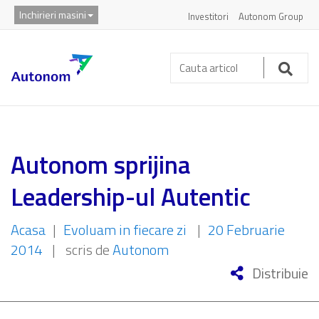
Inchirieri masini
Investitori
Autonom Group
Cauta
articol:
Caut
Autonom sprijina
Leadership-ul Autentic
Acasa
|
Evoluam in fiecare zi
|
20 Februarie
2014
|
scris de
Autonom
Distribuie