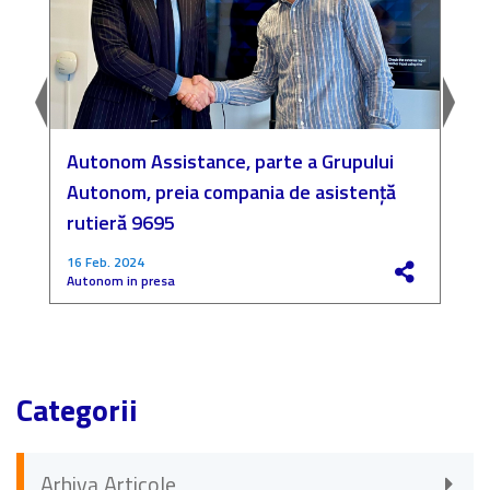
Autonom Assistance, parte a Grupului
N
Autonom, preia compania de asistență
a
rutieră 9695
P
16 Feb. 2024
4
Autonom in presa
F
Categorii
Arhiva Articole