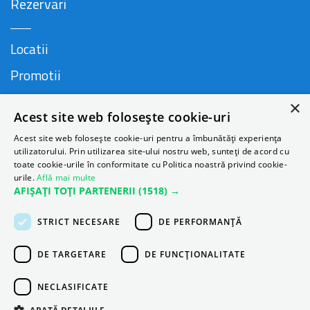
Rezervari
Locatii
Promotii
FAQ
×
Acest site web folosește cookie-uri
Companie
Acest site web folosește cookie-uri pentru a îmbunătăți experiența
utilizatorului. Prin utilizarea site-ului nostru web, sunteți de acord cu
toate cookie-urile în conformitate cu Politica noastră privind cookie-
urile.
Află mai multe
Contact
AFIȘAȚI TOȚI PARTENERII
(1518) →
Despre Autonom
STRICT NECESARE
DE PERFORMANȚĂ
Blog
DE TARGETARE
DE FUNCŢIONALITATE
NECLASIFICATE