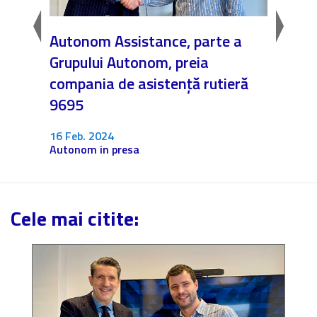
Autonom Assistance, parte a
Nicăi
Grupului Autonom, preia
❤️ As
compania de asistență rutieră
noast
9695
4 Dec.
Fără c
16 Feb. 2024
Autonom in presa
Cele mai citite: