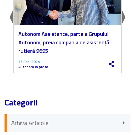
Autonom Assistance, parte a Grupului
N
Autonom, preia compania de asistență
a
rutieră 9695
P
16 Feb. 2024
4
Autonom in presa
F
Categorii
Arhiva Articole