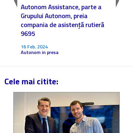
rile
Autonom Assistance, parte a
Nicăi
Grupului Autonom, preia
❤️ As
compania de asistență rutieră
noast
9695
4 Dec.
Fără c
16 Feb. 2024
Autonom in presa
Cele mai citite: