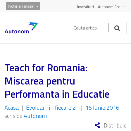
Inchirieri masini
Investitori
Autonom Group
Cauta
articol:
Caut
Teach for Romania:
Miscarea pentru
Performanta in Educatie
Acasa
|
Evoluam in fiecare zi
|
15 Iunie 2016
|
scris de
Autonom
Distribuie