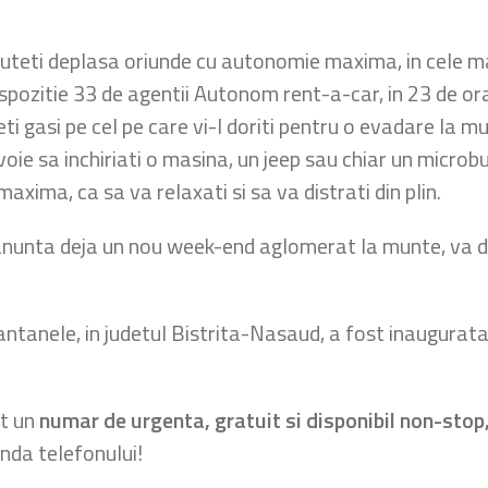
 puteti deplasa oriunde cu autonomie maxima, in cele ma
dispozitie 33 de agentii Autonom rent-a-car, in 23 de o
eti gasi pe cel pe care vi-l doriti pentru o evadare la 
voie sa inchiriati o masina, un jeep sau chiar un micro
axima, ca sa va relaxati si sa va distrati din plin.
 anunta deja un nou week-end aglomerat la munte, va d
Fantanele, in judetul Bistrita-Nasaud, a fost inaugurata 
at un
numar de urgenta, gratuit si disponibil non-stop,
enda telefonului!