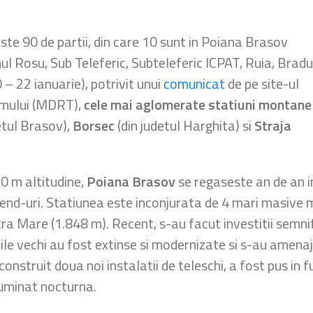
te 90 de partii, din care 10 sunt in Poiana Brasov
ul Rosu, Sub Teleferic, Subteleferic ICPAT, Ruia, Bradu
– 22 ianuarie), potrivit unui
comunicat
de pe site-ul
ismului (MDRT),
cele mai aglomerate statiuni montane
etul Brasov),
Borsec
(din judetul Harghita) si
Straja
0 m altitudine,
Poiana Brasov
se regaseste an de an in
ek-end-uri. Statiunea este inconjurata de 4 mari masive
tra Mare (1.848 m). Recent, s-au facut investitii semnifi
iile vechi au fost extinse si modernizate si s-au amenaj
onstruit doua noi instalatii de teleschi, a fost pus in 
iluminat nocturna.