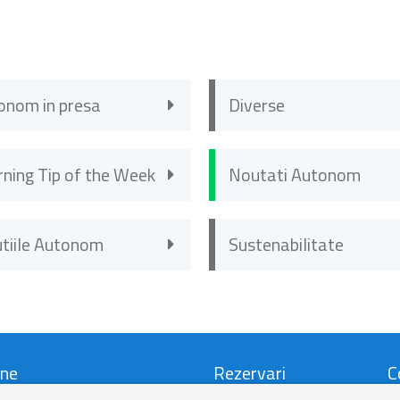
onom in presa
Diverse
rning Tip of the Week
Noutati Autonom
utiile Autonom
Sustenabilitate
ne
Rezervari
C