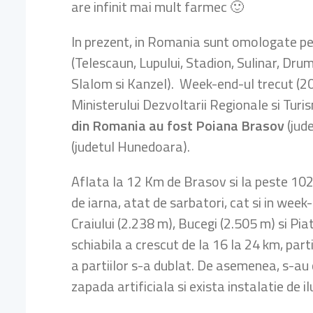
are infinit mai mult farmec 🙂
In prezent, in Romania sunt omologate pes
(Telescaun, Lupului, Stadion, Sulinar, Drum
Slalom si Kanzel). Week-end-ul trecut (20 
Ministerului Dezvoltarii Regionale si Tur
din Romania au fost Poiana Brasov
(jud
(judetul Hunedoara).
Aflata la 12 Km de Brasov si la peste 102
de iarna, atat de sarbatori, cat si in we
Craiului (2.238 m), Bucegi (2.505 m) si Pia
schiabila a crescut de la 16 la 24 km, part
a partiilor s-a dublat. De asemenea, s-au c
zapada artificiala si exista instalatie de 