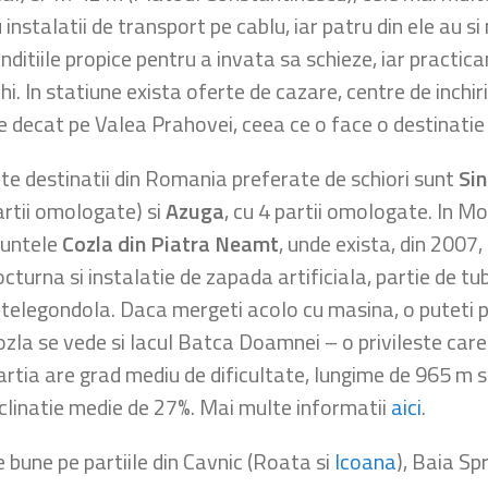
instalatii de transport pe cablu, iar patru din ele au si
onditiile propice pentru a invata sa schieze, iar practic
hi. In statiune exista oferte de cazare, centre de inchir
 decat pe Valea Prahovei, ceea ce o face o destinatie i
lte destinatii din Romania preferate de schiori sunt
Sin
artii omologate) si
Azuga
, cu 4 partii omologate. In Mo
untele
Cozla din Piatra Neamt
, unde exista, din 2007,
cturna si instalatie de zapada artificiala, partie de tu
i telegondola. Daca mergeti acolo cu masina, o puteti 
ozla se vede si lacul Batca Doamnei – o privileste care 
artia are grad mediu de dificultate, lungime de 965 m si
nclinatie medie de 27%. Mai multe informatii
aici
.
e bune pe partiile din Cavnic (Roata si
Icoana
), Baia Sp