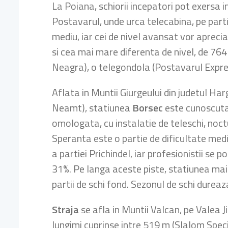
La Poiana, schiorii incepatori pot exersa i
Postavarul, unde urca telecabina, pe partii
mediu, iar cei de nivel avansat vor aprecia
si cea mai mare diferenta de nivel, de 764 
Neagra), o telegondola (Postavarul Expres
Aflata in Muntii Giurgeului din judetul Ha
Neamt), statiunea
Borsec
este cunoscuta 
omologata, cu instalatie de teleschi, noctu
Speranta este o partie de dificultate medi
a partiei Prichindel, iar profesionistii se 
31%. Pe langa aceste piste, statiunea mai a
partii de schi fond. Sezonul de schi dureaz
Straja
se afla in Muntii Valcan, pe Valea Ji
lungimi cuprinse intre 519 m (Slalom Speci