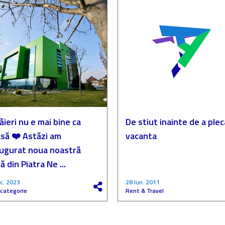
ăieri nu e mai bine ca
De stiut inainte de a plec
să ❤️ Astăzi am
vacanta
augurat noua noastră
ă din Piatra Ne ...
c. 2023
28 Iun. 2011
 categorie
Rent & Travel