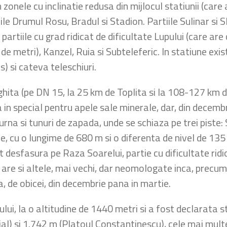
n zonele cu inclinatie redusa din mijlocul statiunii (car
le Drumul Rosu, Bradul si Stadion. Partiile Sulinar si S
 partiile cu grad ridicat de dificultate Lupului (care a
de metri), Kanzel, Ruia si Subteleferic. In statiune exi
) si cateva teleschiuri.
rghita (pe DN 15, la 25 km de Toplita si la 108-127 km
in special pentru apele sale minerale, dar, din decembri
rna si tunuri de zapada, unde se schiaza pe trei piste:
e, cu o lungime de 680 m si o diferenta de nivel de 135
pot desfasura pe Raza Soarelui, partie cu dificultate rid
re si altele, mai vechi, dar neomologate inca, precum F
a, de obicei, din decembrie pana in martie.
ului, la o altitudine de 1440 metri si a fost declarata st
al) si 1.742 m (Platoul Constantinescu), cele mai mult