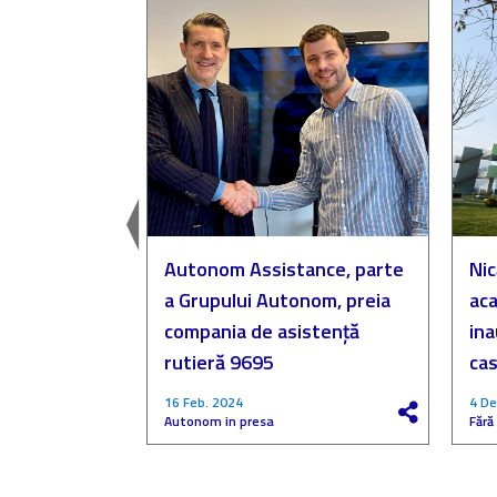
easingul
Autonom Assistance, parte
Nic
a Grupului Autonom, preia
aca
compania de asistență
in
rutieră 9695
cas
16 Feb. 2024
4 De
Autonom in presa
Fără