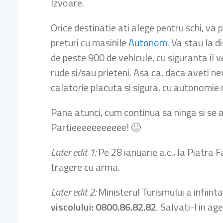
Izvoare.
Orice destinatie ati alege pentru schi, va
preturi cu masinile
Autonom
. Va stau la 
de peste 900 de vehicule, cu siguranta il v
rude si/sau prieteni. Asa ca, daca aveti ne
calatorie placuta si sigura, cu autonomie m
Pana atunci, cum continua sa ninga si se
Partieeeeeeeeeee! 🙂
Later edit 1:
Pe 28 ianuarie a.c., la Piatra 
tragere cu arma.
Later edit 2:
Ministerul Turismului a infiint
viscolului: 0800.86.82.82
. Salvati-l in ag