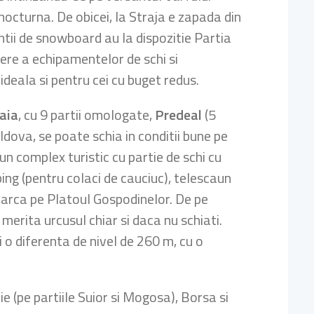
 nocturna. De obicei, la Straja e zapada din
antii de snowboard au la dispozitie Partia
iere a echipamentelor de schi si
deala si pentru cei cu buget redus.
aia
, cu 9 partii omologate,
Predeal
(5
ldova, se poate schia in conditii bune pe
 un complex turistic cu partie de schi cu
bing (pentru colaci de cauciuc), telescaun
parca pe Platoul Gospodinelor. De pe
merita urcusul chiar si daca nu schiati.
 o diferenta de nivel de 260 m, cu o
rie (pe partiile Suior si Mogosa), Borsa si