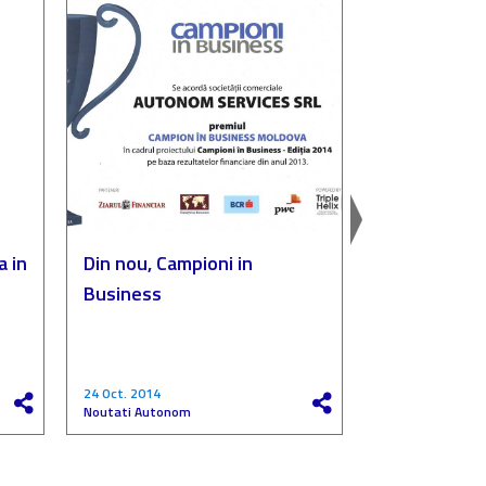
a in
Din nou, Campioni in
Autonom, p
Business
„Compania de
a anului”
24 Oct. 2014
27 Mai 2017
Noutati Autonom
Noutati Autono