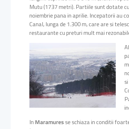
Mutu (1737 metri). Partiile sunt dotate cu 
noiembrie pana in aprilie. Incepatorii au c
Canal, lunga de 1.300 m, care are si telesc
restaurante cu preturi mult mai rezonabile
A
p
m
no
s
C
P
i
In
Maramures
se schiaza in conditii foart