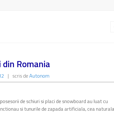
C
ar
ii din Romania
12
|
scris de
Autonom
posesorii de schiuri si placi de snowboard au luat cu
unctionau si tunurile de zapada artificiala, cea natural