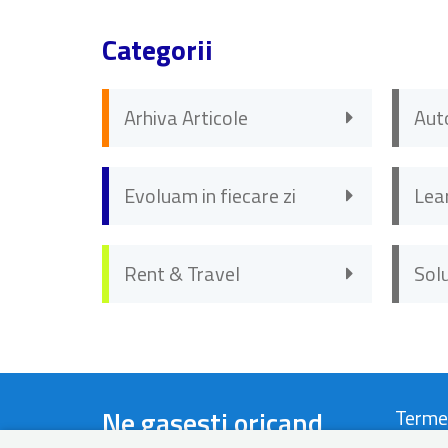
Categorii
Arhiva Articole
Aut
Evoluam in fiecare zi
Lea
Rent & Travel
Sol
Ne gasesti oricand
Terme