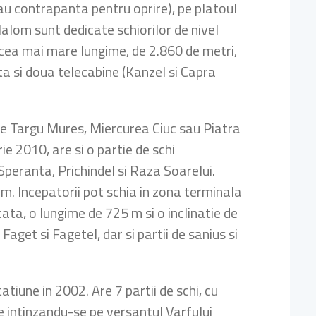
e au contrapanta pentru oprire), pe platoul
lalom sunt dedicate schiorilor de nivel
re cea mai mare lungime, de 2.860 de metri,
sta si doua telecabine (Kanzel si Capra
 de Targu Mures, Miercurea Ciuc sau Piatra
e 2010, are si o partie de schi
 Speranta, Prichindel si Raza Soarelui.
 m. Incepatorii pot schia in zona terminala
icata, o lungime de 725 m si o inclinatie de
aget si Fagetel, dar si partii de sanius si
atiune in 2002. Are 7 partii de schi, cu
e intinzandu-se pe versantul Varfului