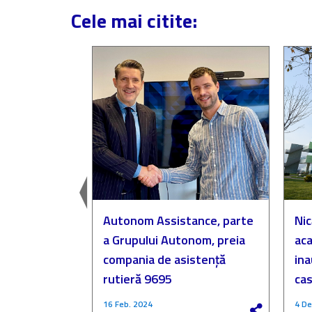
Cele mai citite:
easingul
Autonom Assistance, parte
Nic
a Grupului Autonom, preia
aca
compania de asistență
in
rutieră 9695
cas
16 Feb. 2024
4 De