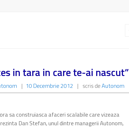
C
ar
es in tara in care te-ai nascut”
utonom
|
10 Decembrie 2012
|
scris de
Autonom
ora sa construiasca afaceri scalabile care vizeaza
e prezinta Dan Stefan, unul dintre managerii Autonom,