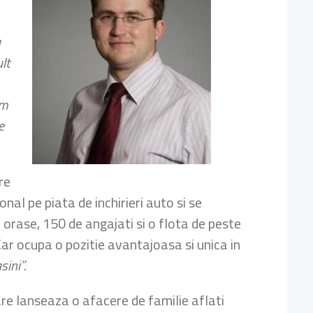
a
lt
am
e
re
nal pe piata de inchirieri auto si se
 orase, 150 de angajati si o flota de peste
ar ocupa o pozitie avantajoasa si unica in
ini”.
care lanseaza o afacere de familie aflati