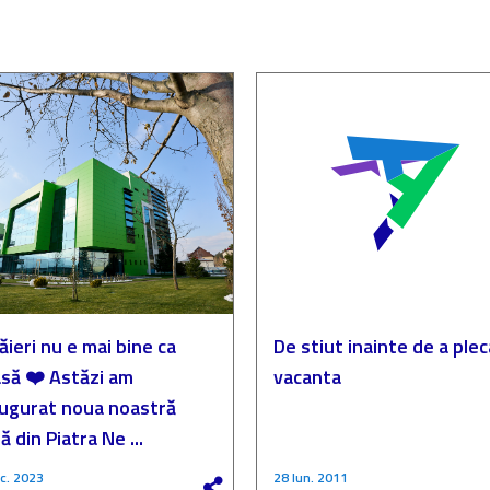
ăieri nu e mai bine ca
De stiut inainte de a plec
să ❤️ Astăzi am
vacanta
augurat noua noastră
ă din Piatra Ne ...
c. 2023
28 Iun. 2011