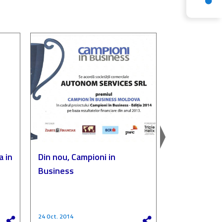
a in
Din nou, Campioni in
Autonom, p
Business
„Compania de
a anului”
24 Oct. 2014
27 Mai 2017