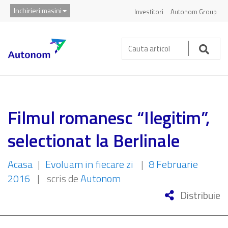
Inchirieri masini
Investitori
Autonom Group
Cauta
articol:
Caut
Filmul romanesc “Ilegitim”,
selectionat la Berlinale
Acasa
|
Evoluam in fiecare zi
|
8 Februarie
2016
|
scris de
Autonom
Distribuie