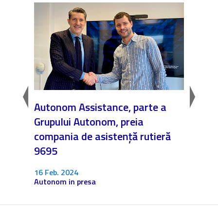
AL
Autonom Assistance, parte a
Nicăi
ARĂ
Grupului Autonom, preia
❤️ As
compania de asistență rutieră
noast
9695
4 Dec.
Fără c
16 Feb. 2024
Autonom in presa