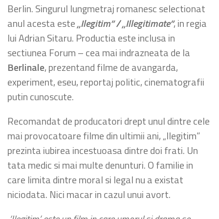
Berlin. Singurul lungmetraj romanesc selectionat
anul acesta este
„Ilegitim” / „Illegitimate”
, in regia
lui Adrian Sitaru. Productia este inclusa in
sectiunea Forum – cea mai indrazneata de la
Berlinale
, prezentand filme de avangarda,
experiment, eseu, reportaj politic, cinematografii
putin cunoscute.
Recomandat de producatori drept unul dintre cele
mai provocatoare filme din ultimii ani, „Ilegitim”
prezinta iubirea incestuoasa dintre doi frati. Un
tata medic si mai multe denunturi. O familie in
care limita dintre moral si legal nu a existat
niciodata. Nici macar in cazul unui avort.
„‘Ilegitim’ este un film in care umorul si drama se