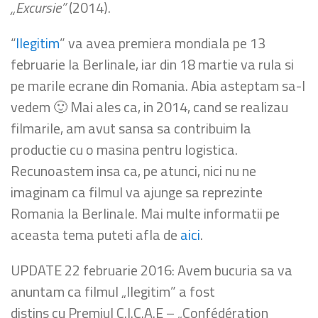
„Excursie”
(2014).
“
Ilegitim
” va avea premiera mondiala pe 13
februarie la Berlinale, iar din 18 martie va rula si
pe marile ecrane din Romania. Abia asteptam sa-l
vedem 🙂 Mai ales ca, in 2014, cand se realizau
filmarile, am avut sansa sa contribuim la
productie cu o masina pentru logistica.
Recunoastem insa ca, pe atunci, nici nu ne
imaginam ca filmul va ajunge sa reprezinte
Romania la Berlinale. Mai multe informatii pe
aceasta tema puteti afla de
aici
.
UPDATE 22 februarie 2016: Avem bucuria sa va
anuntam ca filmul „Ilegitim” a fost
distins cu Premiul C.I.C.A.E – „Confédération