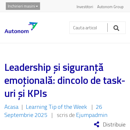
Inchirieri masini
Investitori
Autonom Group
Cauta
articol:
Caut
Leadership și siguranță
emoțională: dincolo de task-
uri și KPIs
Acasa
|
Learning Tip of the Week
|
26
Septembrie 2025
|
scris de
Ejumpadmin
Distribuie