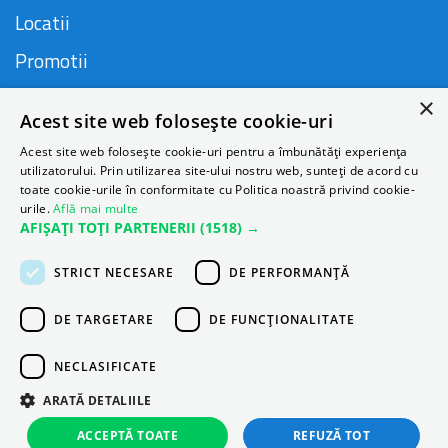
Locatii
Promotii
FAQ
×
Acest site web folosește cookie-uri
Companie
Acest site web folosește cookie-uri pentru a îmbunătăți experiența
utilizatorului. Prin utilizarea site-ului nostru web, sunteți de acord cu
toate cookie-urile în conformitate cu Politica noastră privind cookie-
urile.
Află mai multe
Contact
AFIȘAȚI TOȚI PARTENERII
(1518) →
Despre Autonom
STRICT NECESARE
DE PERFORMANȚĂ
Blog
DE TARGETARE
DE FUNCŢIONALITATE
NECLASIFICATE
ARATĂ DETALIILE
ACCEPTĂ TOATE
REFUZĂ TOT