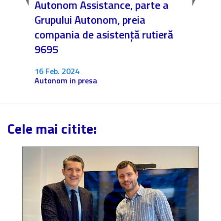
Autonom Assistance, parte a
Nicăi
nom.
Grupului Autonom, preia
❤️ As
unga
compania de asistență rutieră
noast
9695
4 Dec.
Fără c
16 Feb. 2024
Autonom in presa
Cele mai citite: