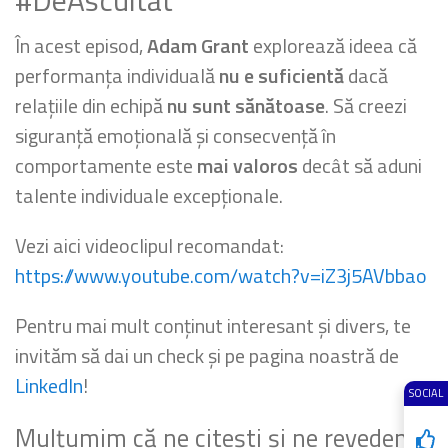
#DeAscultat
În acest episod,
Adam Grant
explorează ideea că
performanța individuală
nu e suficientă
dacă
relațiile din echipă
nu sunt sănătoase
. Să creezi
siguranță emoțională și consecvență în
comportamente este
mai valoros
decât să aduni
talente individuale excepționale.
Vezi aici videoclipul recomandat:
https://www.youtube.com/watch?v=iZ3j5AVbbao
Pentru mai mult conținut interesant și divers, te
invităm să dai un check și pe pagina noastră de
LinkedIn
!
SOCIAL
Mulțumim că ne citești și ne revedem