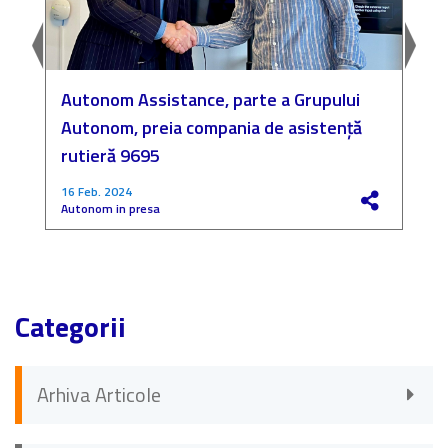
Autonom Assistance, parte a Grupului
N
Autonom, preia compania de asistență
a
rutieră 9695
P
16 Feb. 2024
4
Autonom in presa
F
Categorii
Arhiva Articole