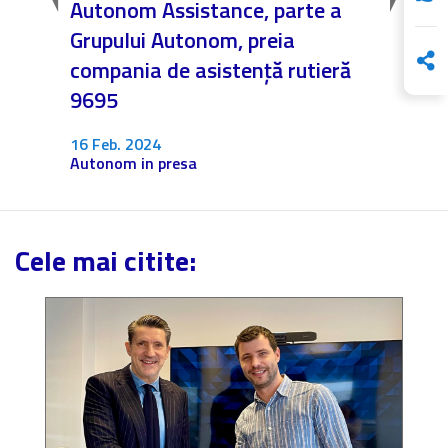
Autonom Assistance, parte a
Nicăi
Grupului Autonom, preia
❤️ As
compania de asistență rutieră
noast
9695
4 Dec.
Fără c
16 Feb. 2024
Autonom in presa
Cele mai citite: