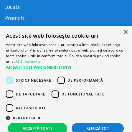
Locatii
Promotii
FAQ
×
Acest site web folosește cookie-uri
Companie
Acest site web folosește cookie-uri pentru a îmbunătăți experiența
utilizatorului. Prin utilizarea site-ului nostru web, sunteți de acord cu
toate cookie-urile în conformitate cu Politica noastră privind cookie-
urile.
Află mai multe
Contact
AFIȘAȚI TOȚI PARTENERII
(1518) →
Despre Autonom
STRICT NECESARE
DE PERFORMANȚĂ
Blog
DE TARGETARE
DE FUNCŢIONALITATE
NECLASIFICATE
ARATĂ DETALIILE
ACCEPTĂ TOATE
REFUZĂ TOT