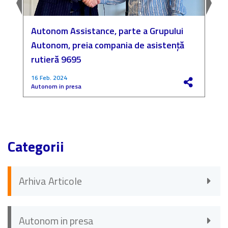
Autonom Assistance, parte a Grupului
N
Autonom, preia compania de asistență
a
rutieră 9695
P
16 Feb. 2024
4
Autonom in presa
F
Categorii
Arhiva Articole
Autonom in presa