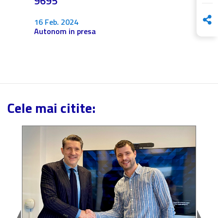
ea
9695
4 Dec.
Fără c
16 Feb. 2024
Autonom in presa
Cele mai citite: