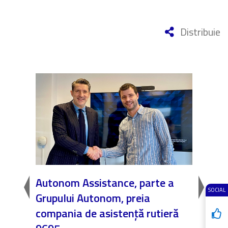
Distribuie
Autonom Assistance, parte a
Nicăi
SOCIAL
Grupului Autonom, preia
❤️ As
 într-
compania de asistență rutieră
noast