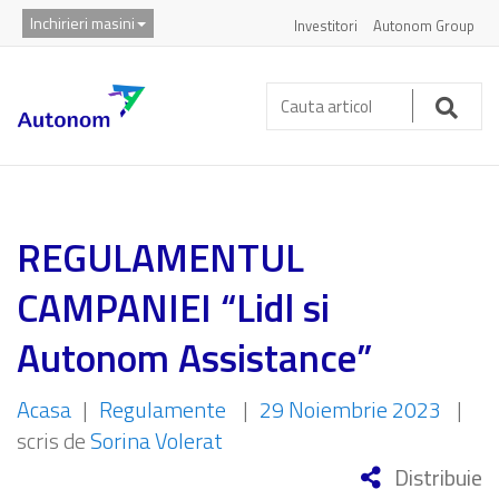
Inchirieri masini
Investitori
Autonom Group
Cauta
articol:
Caut
REGULAMENTUL
CAMPANIEI “Lidl si
Autonom Assistance”
Acasa
|
Regulamente
|
29 Noiembrie 2023
|
scris de
Sorina Volerat
Distribuie