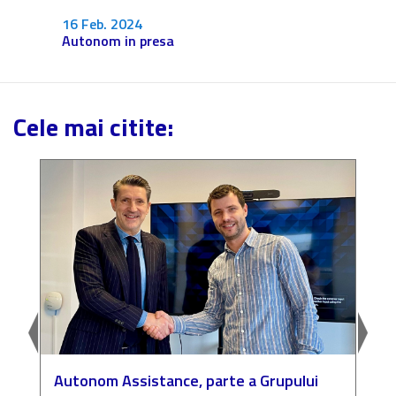
Fără c
16 Feb. 2024
Autonom in presa
Cele mai citite:
Autonom Assistance, parte a Grupului
N