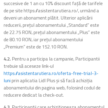
succesive de 1 an cu 10% discount față de tarifele
de pe site https://asistentarutiera.ro/, urmând a
deveni un abonament plătit. Ulterior aplicării
reducerii, preţul abonamentului „Standard” este
de 22.75 RON, preţul abonamentului „Plus” este
de 80.10 RON, iar preţul abonamentului
„Premium” este de 152.10 RON.
4.2.
Pentru a participa la campanie, Participantii
trebuie să aceseze link-ul
https://asistentarutiera.ro/oferta-free-trial-3-
luni
prin aplicatia Lidl Plus şi să facă achiziţia
abonamentului din pagina web, folosind codul de
reducere dedicat la check-out.
4.3.
Participantii care achizitioneaza abonamentul