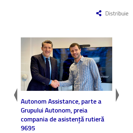
Distribuie
caun
Autonom Assistance, parte a
Nicăi
Grupului Autonom, preia
❤️ As
compania de asistență rutieră
noast
9695
4 Dec.