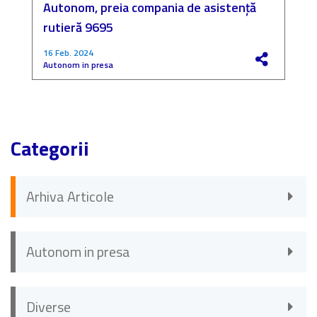
Autonom, preia compania de asistență
a
rutieră 9695
P
16 Feb. 2024
4
Autonom in presa
F
Categorii
Arhiva Articole
Autonom in presa
Diverse