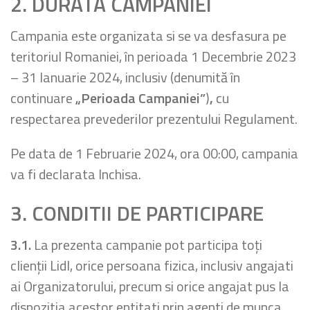
2. DURATA CAMPANIEI
Campania este organizata si se va desfasura pe
teritoriul Romaniei, în perioada 1 Decembrie 2023
– 31 Ianuarie 2024, inclusiv (denumită în
continuare
„Perioada Campaniei”
)
,
cu
respectarea prevederilor prezentului Regulament.
Pe data de 1 Februarie 2024, ora 00:00, campania
va fi declarata lnchisa.
3. CONDITII DE
PARTICIPARE
3.1.
La prezenta campanie pot participa toţi
clienţii Lidl, orice persoana fizica, inclusiv angajati
ai Organizatorului, precum si orice angajat pus la
dispozitia acestor entitati prin agenti de munca