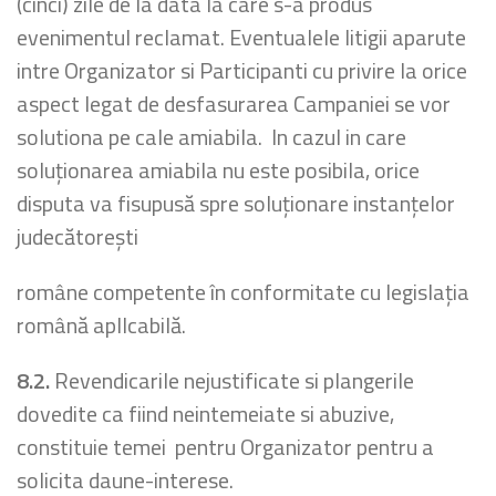
(cinci) zile de la data la care s-a produs
evenimentul reclamat. Eventualele litigii aparute
intre Organizator si Participanti cu privire la orice
aspect legat de desfasurarea Campaniei se vor
solutiona pe cale amiabila. ln cazul in care
soluţionarea amiabila nu este posibila, orice
disputa va fisupusă spre soluţionare instanțelor
judecătorești
române competente în conformitate cu legislaţia
română apllcabilă.
8.2.
Revendicarile nejustificate si plangerile
dovedite ca fiind neintemeiate si abuzive,
constituie temei pentru Organizator pentru a
solicita daune-interese.