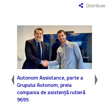
Distribuie
la
Autonom Assistance, parte a
Nicăi
Grupului Autonom, preia
❤️ As
compania de asistență rutieră
noast
9695
4 Dec.
Fără c