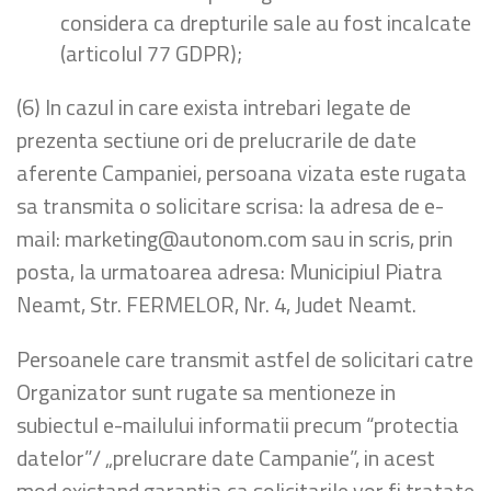
considera ca drepturile sale au fost incalcate
(articolul 77 GDPR);
(6) In cazul in care exista intrebari legate de
prezenta sectiune ori de prelucrarile de date
aferente Campaniei, persoana vizata este rugata
sa transmita o solicitare scrisa: la adresa de e-
mail: marketing@autonom.com sau in scris, prin
posta, la urmatoarea adresa: Municipiul Piatra
Neamt, Str. FERMELOR, Nr. 4, Judet Neamt.
Persoanele care transmit astfel de solicitari catre
Organizator sunt rugate sa mentioneze in
subiectul e-mailului informatii precum “protectia
datelor”/ „prelucrare date Campanie”, in acest
mod existand garantia ca solicitarile vor fi tratate