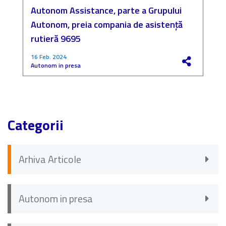
Autonom Assistance, parte a Grupului
N
Autonom, preia compania de asistență
a
rutieră 9695
P
16 Feb. 2024
4
Autonom in presa
F
Categorii
Arhiva Articole
Autonom in presa