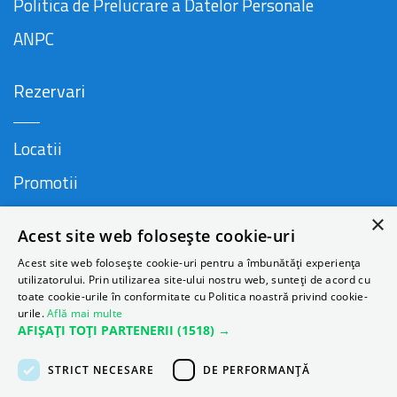
Politica de Prelucrare a Datelor Personale
ANPC
Rezervari
Locatii
Promotii
FAQ
×
Acest site web folosește cookie-uri
Companie
Acest site web folosește cookie-uri pentru a îmbunătăți experiența
utilizatorului. Prin utilizarea site-ului nostru web, sunteți de acord cu
toate cookie-urile în conformitate cu Politica noastră privind cookie-
urile.
Află mai multe
Contact
AFIȘAȚI TOȚI PARTENERII
(1518) →
Despre Autonom
STRICT NECESARE
DE PERFORMANȚĂ
Blog