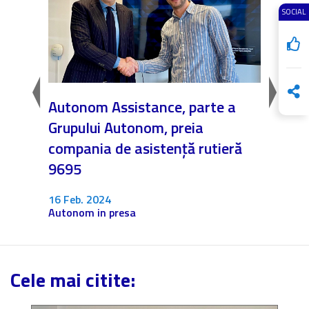
SOCIAL
Autonom Assistance, parte a
Nicăi
Grupului Autonom, preia
❤️ As
compania de asistență rutieră
noast
9695
4 Dec.
Fără c
16 Feb. 2024
Autonom in presa
Cele mai citite: