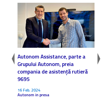
in
Autonom Assistance, parte a
Nicăi
Grupului Autonom, preia
❤️ As
compania de asistență rutieră
noast
9695
4 Dec.
Fără c
16 Feb. 2024
Autonom in presa