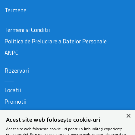
Termene
Termeni si Conditii
Politica de Prelucrare a Datelor Personale
ANPC
Rezervari
Locatii
Promotii
FAQ
×
Acest site web folosește cookie-uri
Companie
Acest site web folosește cookie-uri pentru a îmbunătăți experiența
utilizatorului. Prin utilizarea site-ului nostru web, sunteți de acord cu