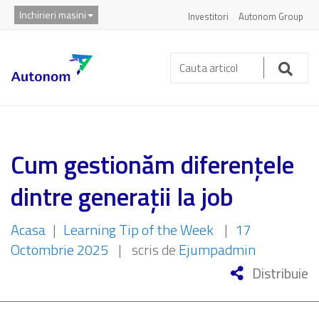
Inchirieri masini
Investitori
Autonom Group
Cauta
articol:
Caut
Cum gestionăm diferențele
dintre generații la job
Acasa
|
Learning Tip of the Week
|
17
Octombrie 2025
|
scris de
Ejumpadmin
Distribuie