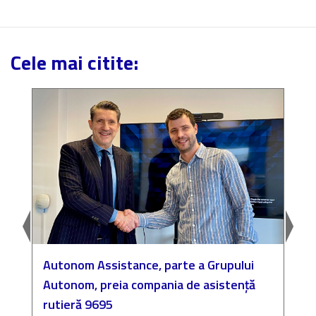
Cele mai citite:
Autonom Assistance, parte a Grupului
N
Autonom, preia compania de asistență
a
rutieră 9695
P