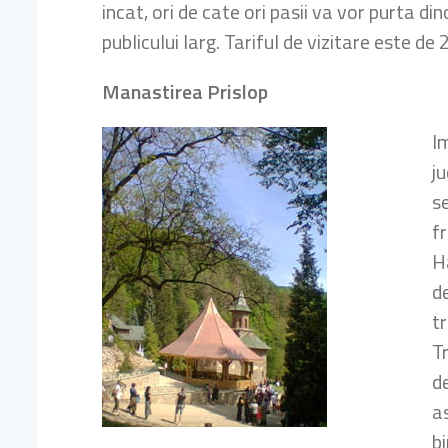
incat, ori de cate ori pasii va vor purta d
publicului larg. Tariful de vizitare este de 
Manastirea Prislop
I
j
se
f
Ha
d
tr
Tr
d
a
b