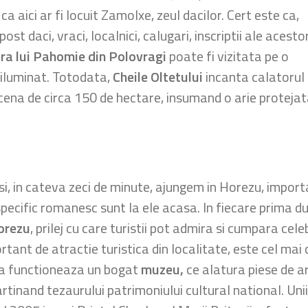
ca aici ar fi locuit Zamolxe, zeul dacilor. Cert este ca,
ost daci, vraci, localnici, calugari, inscriptii ale acesto
ra lui Pahomie din Polovragi
poate fi vizitata pe o
 iluminat. Totodata,
Cheile Oltetului
incanta calatorul
scena de circa 150 de hectare, insumand o arie proteja
i, in cateva zeci de minute, ajungem in Horezu, import
u specific romanesc sunt la ele acasa. In fiecare prima d
orezu
, prilej cu care turistii pot admira si cumpara cel
ortant de atractie turistica din localitate, este cel
 sa functioneaza un bogat
muzeu,
ce alatura piese de ar
rtinand tezaurului patrimoniului cultural national. Uni