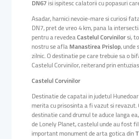
DN67
isi ispitesc calatorii cu popasuri ca
Asadar, harnici nevoie-mare si curiosi fat
DN7, pret de vreo 4 km, pana la intersect
pentru a revedea
Castelul Corvinilor
si, t
nostru se afla
Manastirea Prislop
, unde 
zilnic. O destinatie pe care trebuie sa o
Castelul Corvinilor, reiterand prin entuzia
Castelul Corvinilor
Destinatie de capatai in judetul Hunedoara
merita cu prisosinta a fi vazut si revazut.
destinatie cand drumul te aduce langa ea, c
de Lonely Planet, castelul unde au fost f
important monument de arta gotica din
T