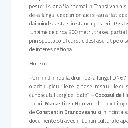
pesterii s-ar afla tocmai in Transilvania si 
de-a lungul veacurilor, aici si-au aflat adap
dainuind si astazi in stanca pesterii.
Peste
lungime de circa 800 metri, traseu partial
prin spectacolul carstic desfasurat pe o 
de interes national.
Horezu
Pornim din nou la drum de-a lungul DN67 s
olaritul, picturile religioase, tesaturile c
cunoscutul targ de “oale” –
Cocosul de H
locuri.
Manastirea Horezu
, alt punct imp
de
Constantin Brancoveanu
si in incinta
documente stravechi, bunuri culturale apa