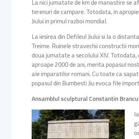
La nici jumatate de km de manastire se a
terenuri de campare. Totodata, in apropi
Jiului in primul razboi mondial.
La iesirea din Defileul Jiului si la o distan
Treime. Ruinele stravechii constructii mo
doua jumatate a secolului XIV. Totodata,
aproape 2000 de ani, merita popasul nostru
ale imparatilor romani. Cu toate ca sapatu
popasul din Bumbesti Jiu evoca file import
Ansamblul sculptural Constantin Brancu
I
g
o