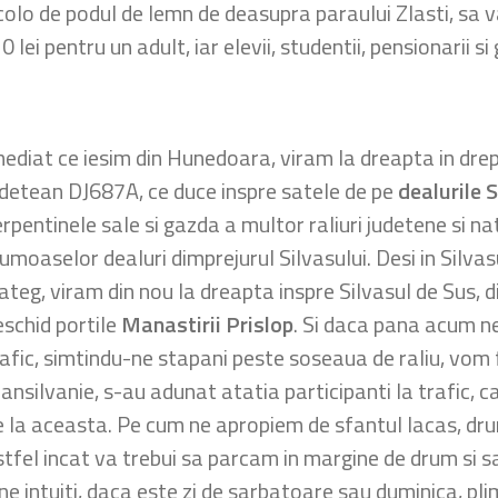
incolo de podul de lemn de deasupra paraului Zlasti, sa 
20 lei pentru un adult, iar elevii, studentii, pensionarii s
mediat ce iesim din Hunedoara, viram la dreapta in dre
udetean DJ687A, ce duce inspre satele de pe
dealurile S
rpentinele sale si gazda a multor raliuri judetene si na
rumoaselor dealuri dimprejurul Silvasului. Desi in Silva
teg, viram din nou la dreapta inspre Silvasul de Sus, di
eschid portile
Manastirii Prislop
. Si daca pana acum n
afic, simtindu-ne stapani peste soseaua de raliu, vom fi
ansilvanie, s-au adunat atatia participanti la trafic, c
e la aceasta. Pe cum ne apropiem de sfantul lacas, dru
stfel incat va trebui sa parcam in margine de drum si 
ine intuiti, daca este zi de sarbatoare sau duminica, p