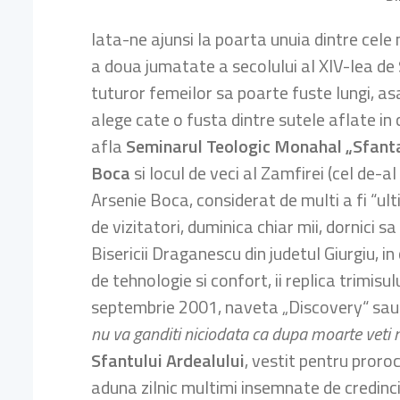
Iata-ne ajunsi la poarta unuia dintre cele
a doua jumatate a secolului al XIV-lea de
tuturor femeilor sa poarte fuste lungi, a
alege cate o fusta dintre sutele aflate in 
afla
Seminarul Teologic Monahal „Sfant
Boca
si locul de veci al Zamfirei (cel de-
Arsenie Boca, considerat de multi a fi “ult
de vizitatori, duminica chiar mii, dornici s
Bisericii Draganescu din judetul Giurgiu, i
de tehnologie si confort, ii replica trimisu
septembrie 2001, naveta „Discovery“ sau te
nu va ganditi niciodata ca dupa moarte veti 
Sfantului Ardealului
, vestit pentru proroc
aduna zilnic multimi insemnate de credinci