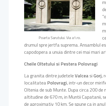
m
de
“o
m
me
c
Poarta Sarutului. Via a1.ro.
drumul spre jertfa suprema. Ansamblul este
capodopera a unuia dintre cei mai mari arti
Cheile Oltetului si Pestera Polovragi
La granita dintre judetele
Valcea
si
Gorj
, 
localitatea
Polovragi
, intr-un decor mirif
Oltenia de sub Munte. Dupa circa 200 de me
altitudine de 670 m, in Muntii Capatanii, 
de aproximativ 10 km. Se spune ca in anul 1