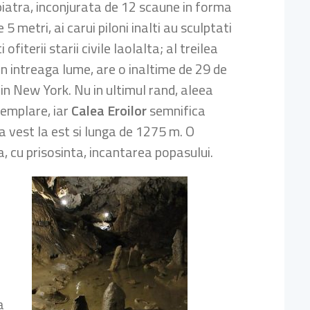
piatra, inconjurata de 12 scaune in forma
de 5 metri, ai carui piloni inalti au sculptati
ofiterii starii civile laolalta; al treilea
in intreaga lume, are o inaltime de 29 de
k din New York. Nu in ultimul rand, aleea
templare, iar
Calea Eroilor
semnifica
a vest la est si lunga de 1275 m. O
a, cu prisosinta, incantarea popasului.
a