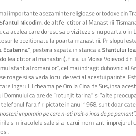
 mai importante asezaminte religioase ortodoxe din Tra
Sfantul Nicodim
, de altfel ctitor al Manastirii Tisma
sa ca acelea care doresc sa o viziteze si nu poarta o 
cosurile pozitionate la poarta manastirii. Prislopul est
a Ecaterina”
, pestera sapata in stanca a
Sfantului Io
al doilea ctitor al manastirii), fiica lui Moise Voievod 
imul sfant al romanilor”, cel mai indragit duhovnic al Ar
a se roage si sa vada locul de veci al acestui parinte. Es
n care Ingerul il cheama pe Om la Cina de Sus, insa acest
lui Domnului ca are de “rotunjit tarina” si “alte preocup
lefonul fara fir, pictate in anul 1968, sunt doar catev
mosteni imparatia pe care n-ati trait-o inca de pe pamant”
irile si miracolele sale si al carui mormant, imprejurul c
osi.