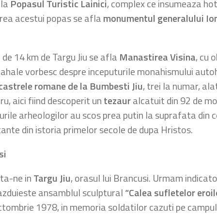
fla
Popasul Turistic Lainici
, complex ce insumeaza hote
erea acestui popas se afla
monumentul generalului Io
ta de 14 km de Targu Jiu se afla
Manastirea Visina
, cu 
nahale vorbesc despre inceputurile monahismului autoht
castrele romane de la Bumbesti Jiu
, trei la numar, ala
, aici fiind descoperit un
tezaur
alcatuit din 92 de mo
rile arheologilor au scos prea putin la suprafata din c
ante din istoria primelor secole de dupa Hristos.
si
ata-ne in
Targu Jiu
, orasul lui Brancusi. Urmam indicato
azduieste ansamblul sculptural
“Calea sufletelor eroil
ctombrie 1978, in memoria soldatilor cazuti pe campul 