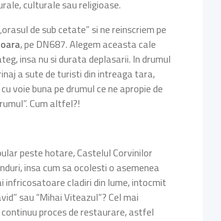
rale, culturale sau religioase.
„orasul de sub cetate” si ne reinscriem pe
oara
, pe DN687. Alegem aceasta cale
eg, insa nu si durata deplasarii. In drumul
rinaj a sute de turisti din intreaga tara,
 cu voie buna pe drumul ce ne apropie de
drumul”. Cum altfel?!
pular peste hotare, Castelul Corvinilor
anduri, insa cum sa ocolesti o asemenea
i infricosatoare cladiri din lume, intocmit
vid” sau “Mihai Viteazul”? Cel mai
n continuu proces de restaurare, astfel