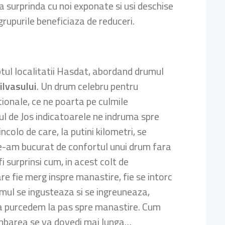
va surprinda cu noi exponate si usi deschise
i grupurile beneficiaza de reduceri.
ptul localitatii Hasdat, abordand drumul
ilvasului
. Un drum celebru pentru
tionale, ce ne poarta pe culmile
sul de Jos indicatoarele ne indruma spre
ncolo de care, la putini kilometri, se
e-am bucurat de confortul unui drum fara
 surprinsi cum, in acest colt de
are fie merg inspre manastire, fie se intorc
mul se ingusteaza si se ingreuneaza,
sa purcedem la pas spre manastire. Cum
limbarea se va dovedi mai lunga…