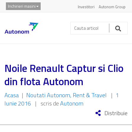
Inchirieri masini
Investitori
Autonom Group
Cauta
articol:
Caut
Noile Renault Captur si Clio
din flota Autonom
Acasa
|
Noutati Autonom
Rent & Travel
|
1
Iunie 2016
|
scris de
Autonom
Distribuie