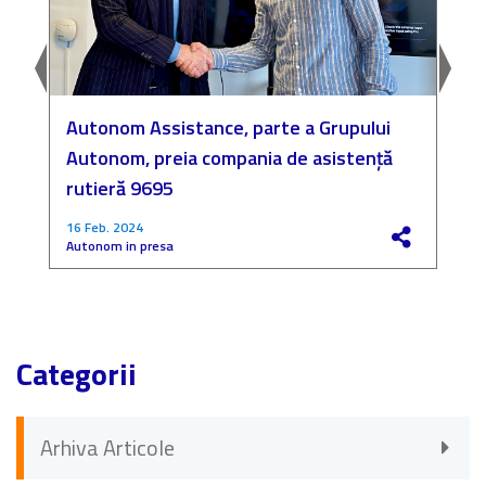
Autonom Assistance, parte a Grupului
N
Autonom, preia compania de asistență
a
rutieră 9695
P
16 Feb. 2024
4
Autonom in presa
F
Categorii
Arhiva Articole