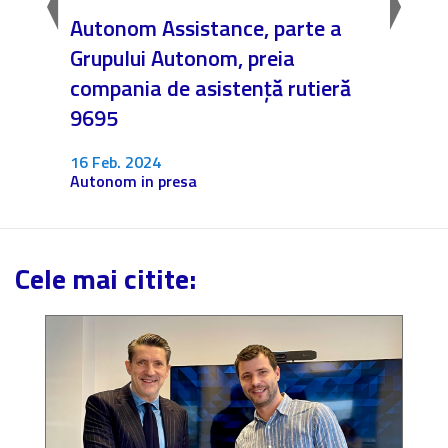
un
Autonom Assistance, parte a
Nicăi
nzari
Grupului Autonom, preia
❤️ As
compania de asistență rutieră
noast
9695
4 Dec.
Fără c
16 Feb. 2024
Autonom in presa
Cele mai citite: