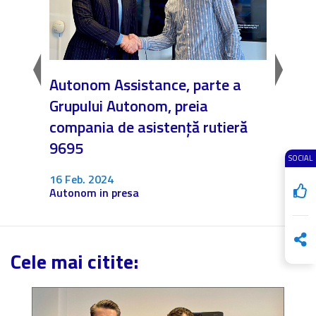
Great
Autonom Assistance, parte a
Nicăi
Grupului Autonom, preia
❤️ As
compania de asistență rutieră
noast
9695
4 Dec.
SOCIAL
Fără c
16 Feb. 2024
Autonom in presa
Cele mai citite: