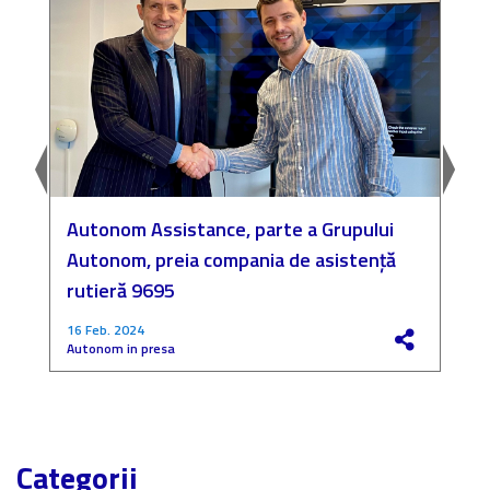
Autonom Assistance, parte a Grupului
N
Autonom, preia compania de asistență
a
rutieră 9695
P
16 Feb. 2024
4
Autonom in presa
F
Categorii