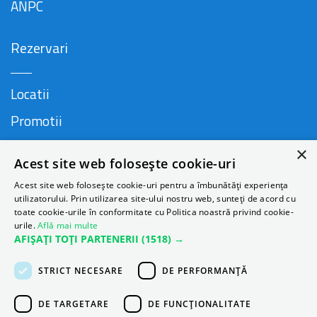
ANPC
Rezervari
Locatii
Promotii
FAQ
×
Acest site web folosește cookie-uri
Companie
Acest site web folosește cookie-uri pentru a îmbunătăți experiența
utilizatorului. Prin utilizarea site-ului nostru web, sunteți de acord cu
toate cookie-urile în conformitate cu Politica noastră privind cookie-
urile.
Află mai multe
Contact
AFIȘAȚI TOȚI PARTENERII
(1518) →
Despre Autonom
STRICT NECESARE
DE PERFORMANȚĂ
Blog
DE TARGETARE
DE FUNCŢIONALITATE