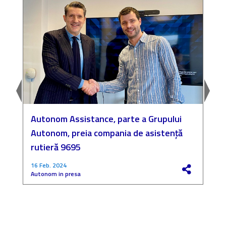
Autonom Assistance, parte a Grupului
N
Autonom, preia compania de asistență
a
rutieră 9695
P
16 Feb. 2024
4
Autonom in presa
F