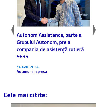
la
Autonom Assistance, parte a
Nicăi
Grupului Autonom, preia
❤️ As
compania de asistență rutieră
noast
9695
4 Dec.
Fără c
16 Feb. 2024
Autonom in presa
Cele mai citite: