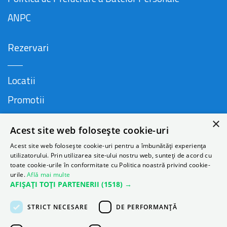
ANPC
Rezervari
Locatii
Promotii
FAQ
×
Acest site web folosește cookie-uri
Companie
Acest site web folosește cookie-uri pentru a îmbunătăți experiența
utilizatorului. Prin utilizarea site-ului nostru web, sunteți de acord cu
toate cookie-urile în conformitate cu Politica noastră privind cookie-
urile.
Află mai multe
Contact
AFIȘAȚI TOȚI PARTENERII
(1518) →
Despre Autonom
STRICT NECESARE
DE PERFORMANȚĂ
Blog