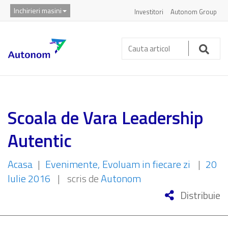
Inchirieri masini
Investitori
Autonom Group
Cauta
articol:
Caut
Scoala de Vara Leadership
Autentic
Acasa
|
Evenimente
Evoluam in fiecare zi
|
20
Iulie 2016
|
scris de
Autonom
Distribuie