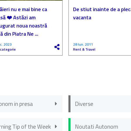
ăieri nu e mai bine ca
De stiut inainte de a plec
să ❤️ Astăzi am
vacanta
augurat noua noastră
ă din Piatra Ne ...
c. 2023
28 Iun. 2011
 categorie
Rent & Travel
onom in presa
Diverse
rning Tip of the Week
Noutati Autonom