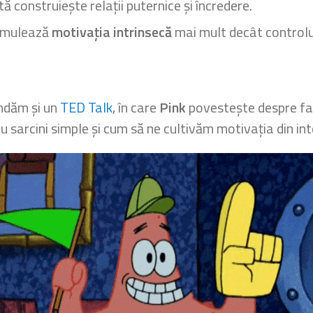
 construiește relații puternice și încredere.
timulează
motivația intrinsecă
mai mult decât controlu
andăm și un
TED Talk
, în care
Pink
povestește despre fac
sarcini simple și cum să ne cultivăm motivația din inte