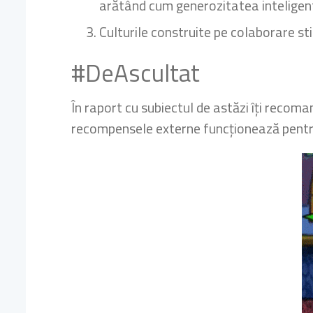
arătând cum generozitatea inteligentă
Culturile construite pe colaborare s
#DeAscultat
În raport cu subiectul de astăzi îți recom
recompensele externe funcționează pentru 