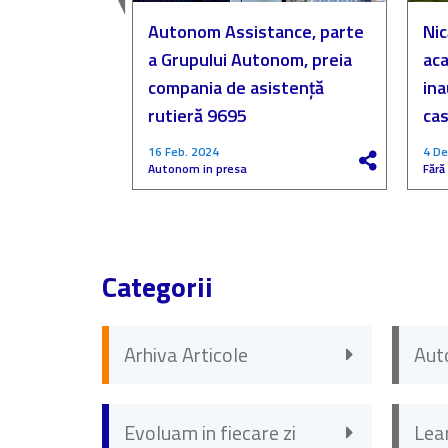
easingul
Autonom Assistance, parte
Nic
a Grupului Autonom, preia
aca
compania de asistență
in
rutieră 9695
cas
16 Feb. 2024
4 De
Autonom in presa
Fără
Categorii
Arhiva Articole
Aut
Evoluam in fiecare zi
Lea