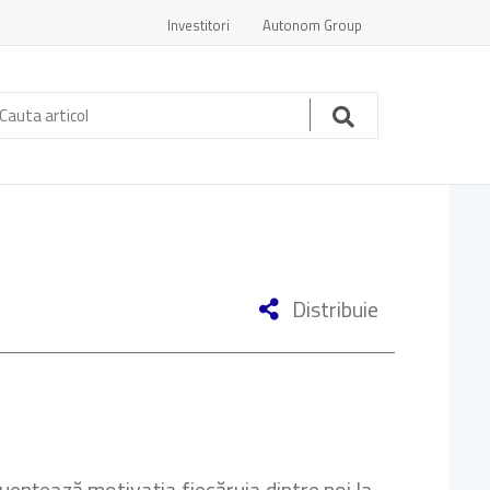
Investitori
Autonom Group
auta
ticol:
Cauta
Distribuie
fluențează motivația fiecăruia dintre noi la