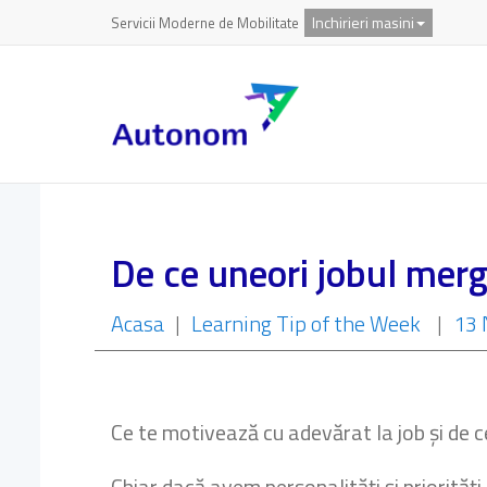
Inchirieri masini
Servicii Moderne de Mobilitate
De ce uneori jobul merg
Acasa
|
Learning Tip of the Week
|
13 
Ce te motivează cu adevărat la job și de c
Chiar dacă avem personalități și priorități