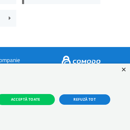
ompanie
×
ontact
espre Autonom
log
ACCEPTĂ TOATE
REFUZĂ TOT