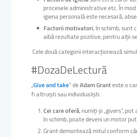
procesele administrative etc. În mod 
igiena personală este necesară, abse
Factorii motivatori
,
în schimb, sunt c
aibă rezultate pozitive, pentru alții 
Cele două categorii interacționează simul
#DozaDeLectură
„
Give and take
” de
Adam Grant
este o car
fi altruiști sau individualiști.
Cei care oferă
, numiți și „givers”, po
în schimb, poate deveni un motor pute
Grant demontează mitul conform că