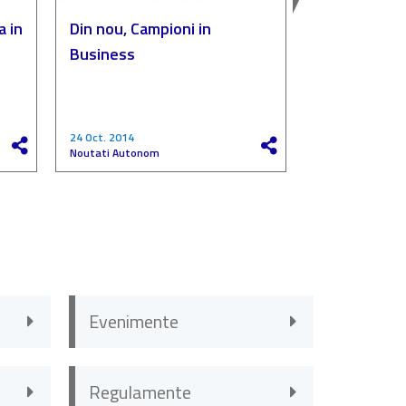
a in
Din nou, Campioni in
Autonom, p
Business
„Compania de
a anului”
24 Oct. 2014
27 Mai 2017
Noutati Autonom
Noutati Autono
Evenimente
Regulamente