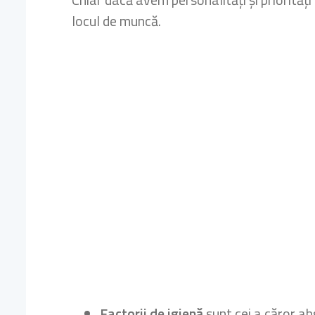
locul de muncă.
Factorii de igienă
sunt cei a căror abs