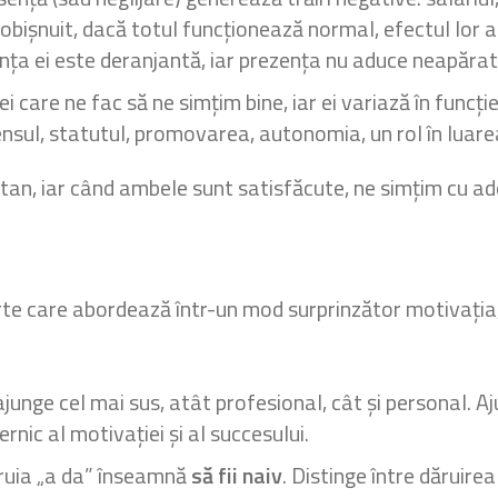
obișnuit, dacă totul funcționează normal, efectul lor 
nța ei este deranjantă, iar prezența nu aduce neapăra
ei care ne fac să ne simțim bine, iar ei variază în funcț
sensul, statutul, promovarea, autonomia, un rol în luarea
tan, iar când ambele sunt satisfăcute, ne simțim cu ad
te care abordează într-un mod surprinzător motivația,
t ajunge cel mai sus, atât profesional, cât și personal. 
rnic al motivației și al succesului.
ruia „a da” înseamnă
să fii naiv
. Distinge între dăruire