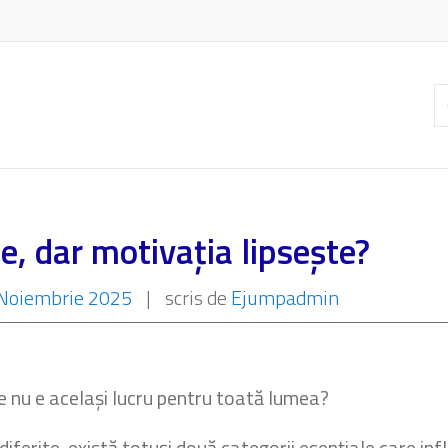
C
ar
e, dar motivația lipsește?
Noiembrie 2025
|
scris de
Ejumpadmin
e nu e același lucru pentru toată lumea?
 diferite, există totuși două categorii esențiale care in