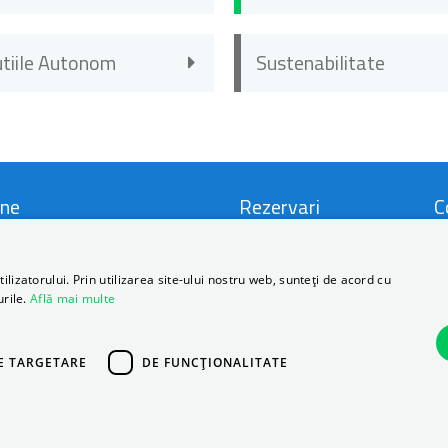
utiile Autonom
Sustenabilitate
ne
Rezervari
C
i si Conditii
Locatii
C
lizatorului. Prin utilizarea site-ului nostru web, sunteți de acord cu
urile.
Află mai multe
ca de Prelucrare a Datelor
Promotii
D
nale
FAQ
B
E TARGETARE
DE FUNCŢIONALITATE