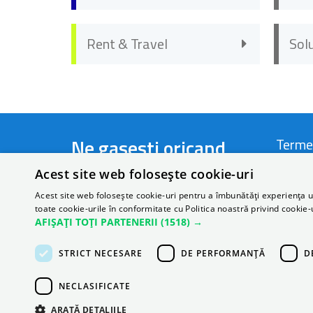
Rent & Travel
Sol
Ne gasesti oricand
Terme
Acest site web folosește cookie-uri
Telefon:
+40 721 44 22 66
Termen
Acest site web folosește cookie-uri pentru a îmbunătăți experiența uti
toate cookie-urile în conformitate cu Politica noastră privind cookie-
Email:
rezervari@autonom.com
Politi
AFIȘAȚI TOȚI PARTENERII
(1518) →
Perso
STRICT NECESARE
DE PERFORMANȚĂ
D
ANPC
NECLASIFICATE
ARATĂ DETALIILE