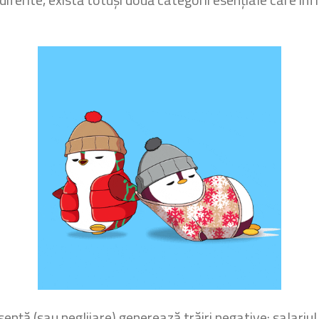
ență (sau neglijare) generează trăiri negative: salariul, 