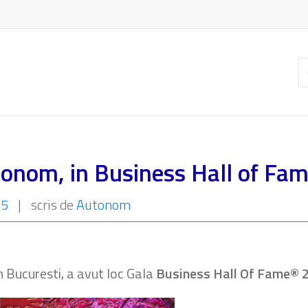
C
ar
tonom, in Business Hall of Fa
15
|
scris de
Autonom
n Bucuresti, a avut loc Gala
Business Hall Of Fame® 