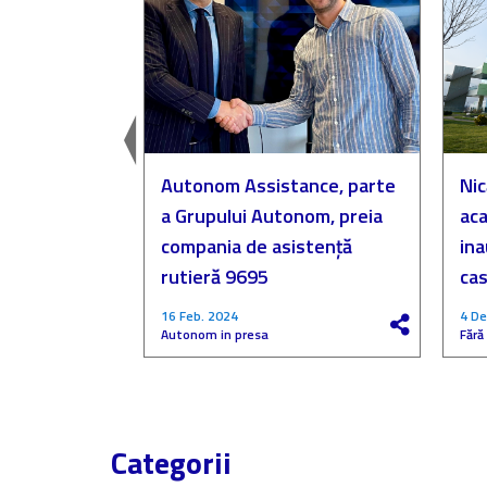
easingul
Autonom Assistance, parte
Nic
a Grupului Autonom, preia
aca
compania de asistență
in
rutieră 9695
cas
16 Feb. 2024
4 De
Autonom in presa
Fără
Categorii