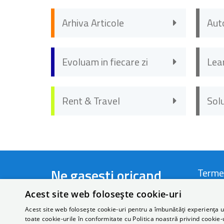
Arhiva Articole
Aut
Evoluam in fiecare zi
Lea
Rent & Travel
Sol
Ne gasesti oricand
Terme
Acest site web folosește cookie-uri
Telefon:
+40 721 44 22 66
Termen
Acest site web folosește cookie-uri pentru a îmbunătăți experiența uti
toate cookie-urile în conformitate cu Politica noastră privind cookie-
Email:
rezervari@autonom.com