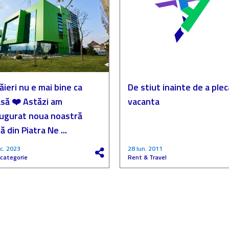
ăieri nu e mai bine ca
De stiut inainte de a plec
să ❤️ Astăzi am
vacanta
augurat noua noastră
ă din Piatra Ne ...
c. 2023
28 Iun. 2011
 categorie
Rent & Travel