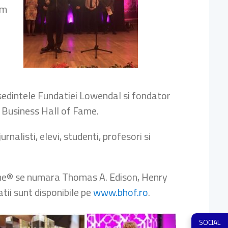
am
esedintele Fundatiei Lowendal si fondator
e Business Hall of Fame.
rnalisti, elevi, studenti, profesori si
 Fame® se numara Thomas A. Edison, Henry
atii sunt disponibile pe
www.bhof.ro
.
SOCIAL