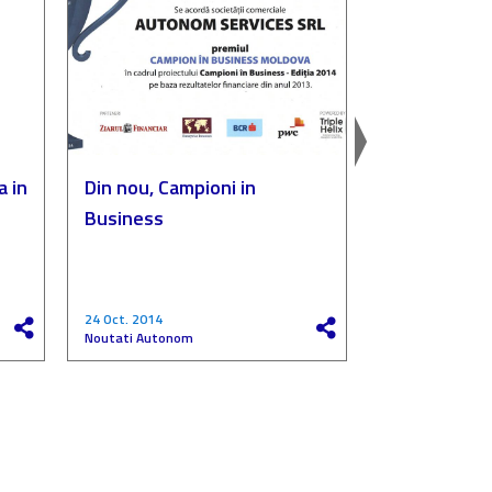
a in
Din nou, Campioni in
Autonom, p
Business
„Compania de
a anului”
24 Oct. 2014
27 Mai 2017
Noutati Autonom
Noutati Autono