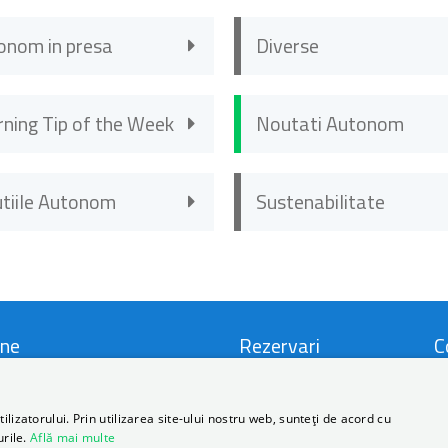
onom in presa
Diverse
rning Tip of the Week
Noutati Autonom
utiile Autonom
Sustenabilitate
ne
Rezervari
C
i si Conditii
Locatii
C
lizatorului. Prin utilizarea site-ului nostru web, sunteți de acord cu
urile.
Află mai multe