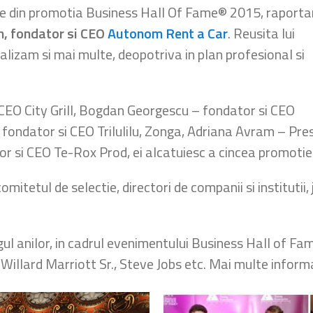
e din promotia Business Hall Of Fame® 2015, raport
, fondator si CEO
Autonom Rent a Car
. Reusita lui
lizam si mai multe, deopotriva in plan profesional si
 CEO City Grill, Bogdan Georgescu – fondator si CEO
– fondator si CEO Trilulilu, Zonga, Adriana Avram – Pr
or si CEO Te-Rox Prod, ei alcatuiesc a cincea promoti
tetul de selectie, directori de companii si institutii, ju
ngul anilor, in cadrul evenimentului Business Hall of
. Willard Marriott Sr., Steve Jobs etc. Mai multe inform