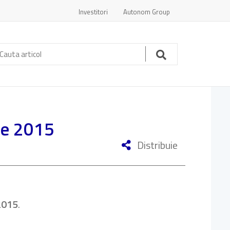
Investitori
Autonom Group
auta
ticol:
Cauta
me 2015
Distribuie
2015
.