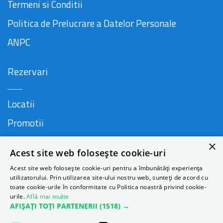
Termeni si Conditii
Politica de Prelucrare a Datelor Personale
ANPC
Rezervari
Locatii
Promotii
FAQ
×
Acest site web folosește cookie-uri
Companie
Acest site web folosește cookie-uri pentru a îmbunătăți experiența
utilizatorului. Prin utilizarea site-ului nostru web, sunteți de acord cu
toate cookie-urile în conformitate cu Politica noastră privind cookie-
urile.
Află mai multe
Contact
AFIȘAȚI TOȚI PARTENERII
(1518) →
Despre Autonom