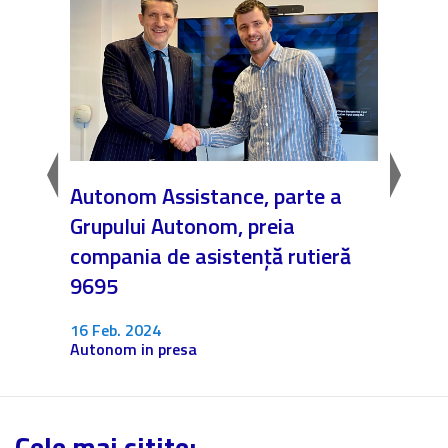
 unei
Autonom Assistance, parte a
Nicăi
Grupului Autonom, preia
❤️ As
compania de asistență rutieră
noast
9695
4 Dec.
Fără c
16 Feb. 2024
Autonom in presa
Cele mai citite: