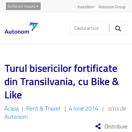
Inchirieri masini
Investitori
Autonom Group
Cauta
articol:
Caut
Turul bisericilor fortificate
din Transilvania, cu Bike &
Like
Acasa
|
Rent & Travel
|
4 Iulie 2014
|
scris de
Autonom
Distribuie