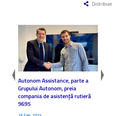
Distribuie
Autonom Assistance, parte a
Nicăi
Grupului Autonom, preia
❤️ As
compania de asistență rutieră
noast
9695
4 Dec.
Fără c
16 Feb. 2024