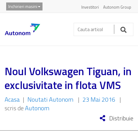
Inchirieri masini
Investitori
Autonom Group
Cauta
articol:
Caut
Noul Volkswagen Tiguan, in
exclusivitate in flota VMS
Acasa
|
Noutati Autonom
|
23 Mai 2016
|
scris de
Autonom
Distribuie