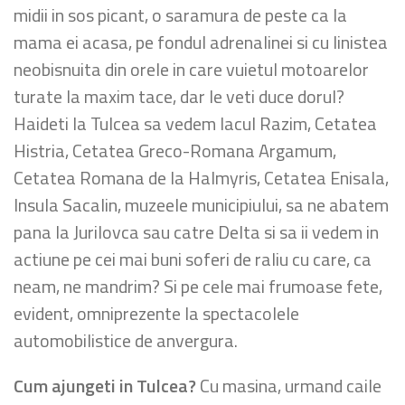
midii in sos picant, o saramura de peste ca la
mama ei acasa, pe fondul adrenalinei si cu linistea
neobisnuita din orele in care vuietul motoarelor
turate la maxim tace, dar le veti duce dorul?
Haideti la Tulcea sa vedem lacul Razim, Cetatea
Histria, Cetatea Greco-Romana Argamum,
Cetatea Romana de la Halmyris, Cetatea Enisala,
Insula Sacalin, muzeele municipiului, sa ne abatem
pana la Jurilovca sau catre Delta si sa ii vedem in
actiune pe cei mai buni soferi de raliu cu care, ca
neam, ne mandrim? Si pe cele mai frumoase fete,
evident, omniprezente la spectacolele
automobilistice de anvergura.
Cum ajungeti in Tulcea?
Cu masina, urmand caile