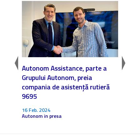
Autonom Assistance, parte a
Nicăi
Grupului Autonom, preia
❤️ As
compania de asistență rutieră
noast
9695
4 Dec.
Fără c
16 Feb. 2024
Autonom in presa