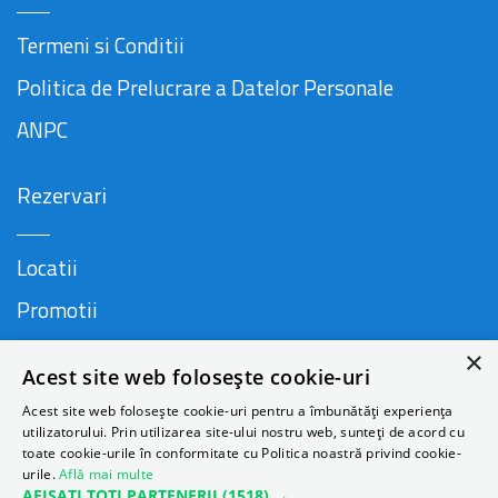
Termeni si Conditii
Politica de Prelucrare a Datelor Personale
ANPC
Rezervari
Locatii
Promotii
FAQ
×
Acest site web folosește cookie-uri
Companie
Acest site web folosește cookie-uri pentru a îmbunătăți experiența
utilizatorului. Prin utilizarea site-ului nostru web, sunteți de acord cu
toate cookie-urile în conformitate cu Politica noastră privind cookie-
urile.
Află mai multe
Contact
AFIȘAȚI TOȚI PARTENERII
(1518) →